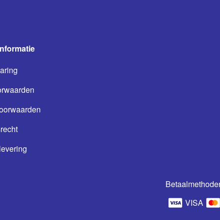
informatie
aring
orwaarden
oorwaarden
recht
levering
Betaalmethode
VISA