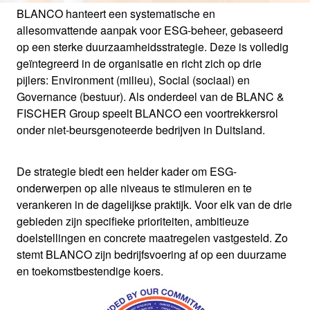
BLANCO hanteert een systematische en
allesomvattende aanpak voor ESG-beheer, gebaseerd
op een sterke duurzaamheidsstrategie. Deze is volledig
DUURZAAMHEID
geïntegreerd in de organisatie en richt zich op drie
pijlers: Environment (milieu), Social (sociaal) en
Governance (bestuur). Als onderdeel van de BLANC &
FISCHER Group speelt BLANCO een voortrekkersrol
Een kernactiviteit van BLANCO
onder niet-beursgenoteerde bedrijven in Duitsland.
De strategie biedt een helder kader om ESG-
onderwerpen op alle niveaus te stimuleren en te
verankeren in de dagelijkse praktijk. Voor elk van de drie
gebieden zijn specifieke prioriteiten, ambitieuze
doelstellingen en concrete maatregelen vastgesteld. Zo
stemt BLANCO zijn bedrijfsvoering af op een duurzame
en toekomstbestendige koers.