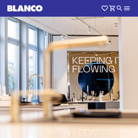
1
0
/