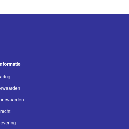
informatie
aring
orwaarden
oorwaarden
recht
levering