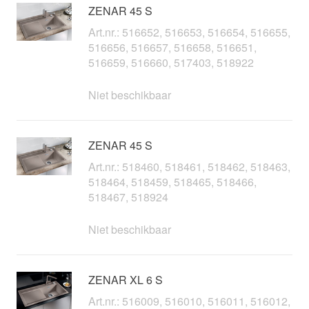
ZENAR 45 S
Art.nr.: 516652, 516653, 516654, 516655,
516656, 516657, 516658, 516651,
516659, 516660, 517403, 518922
Niet beschikbaar
ZENAR 45 S
Art.nr.: 518460, 518461, 518462, 518463,
518464, 518459, 518465, 518466,
518467, 518924
Niet beschikbaar
ZENAR XL 6 S
Art.nr.: 516009, 516010, 516011, 516012,