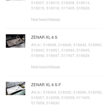
516007, 516013, 516008, 516014,
516015, 516016, 517405, 518926
Niet beschikbaar
ZENAR XL 6 S
Art.nr.: 516948, 516949, 516942, 516950,
516943, 516951, 516944, 516945,
516946, 516947, 517407, 518928
Niet beschikbaar
ZENAR XL 6 S-F
Art.nr.: 516054, 516055, 516060, 516056,
516057, 516058, 516059, 517409,
517659, 518930