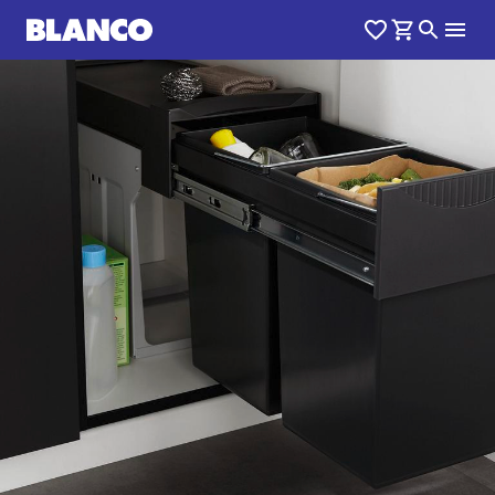
1
0
/