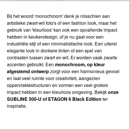
Bij het woord 'monochroom' denk je misschien aan
artistieke zwart-wit foto's of een fashion look, maar het
BLACK EDITION
gebruik van 'kleurloos' kan ook een opvallende impact
hebben in keukendesign, of je nu gaat voor een
industriële stijl of een minimalistische look. Een uiterst
Maak een statement in het zwart
elegante look in donkere tinten of een spel van
contrasten tussen zwart en wit. Er worden vaak zwarte
accenten gebruikt. Een
monochroom, op kleur
afgestemd ontwerp
zorgt voor een harmonieus gevoel
en laat veel ruimte voor creativiteit, aangezien
oppervlaktestructuren en vormen een veel grotere
impact hebben in een kleurloze omgeving. Bekijk
onze
SUBLINE 500-U of ETAGON 6 Black Edition
ter
inspiratie.