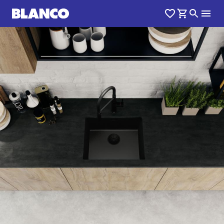
1
0
/