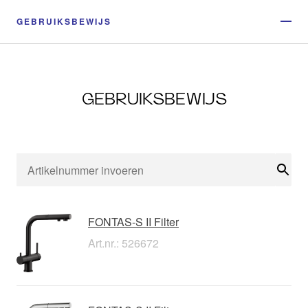
GEBRUIKSBEWIJS
GEBRUIKSBEWIJS
Zoe
FONTAS-S II Filter
Art.nr.: 526672