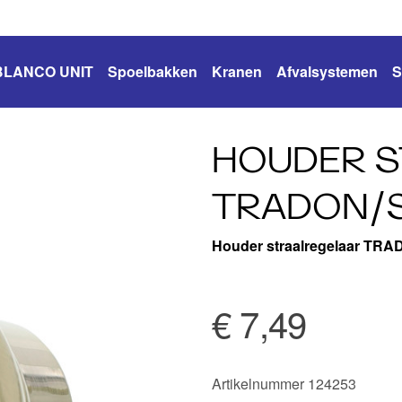
BLANCO UNIT
Spoelbakken
Kranen
Afvalsystemen
S
HOUDER 
TRADON/
Houder straalregelaar T
€ 7,49
Artikelnummer 124253