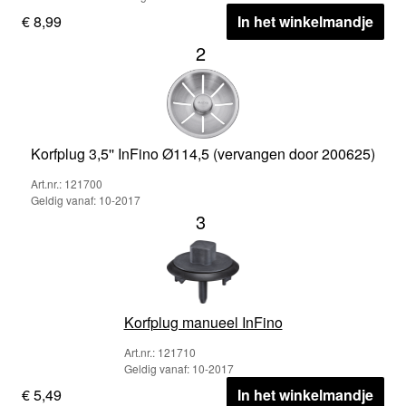
€ 8,99
In het winkelmandje
2
Korfplug 3,5'' InFino Ø114,5 (vervangen door 200625)
Art.nr.: 121700
Geldig vanaf: 10-2017
3
Korfplug manueel InFino
Art.nr.: 121710
Geldig vanaf: 10-2017
€ 5,49
In het winkelmandje