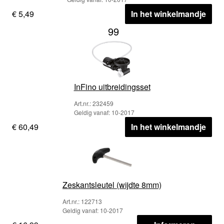
€ 5,49
In het winkelmandje
99
InFino uitbreidingsset
Art.nr.: 232459
Geldig vanaf: 10-2017
€ 60,49
In het winkelmandje
Zeskantsleutel (wijdte 8mm)
Art.nr.: 122713
Geldig vanaf: 10-2017