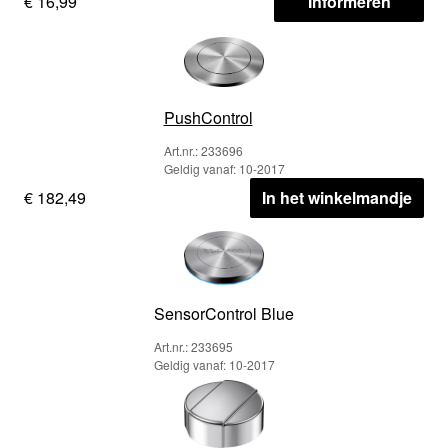
€ 16,99
Informeren
PushControl
Art.nr.: 233696
Geldig vanaf: 10-2017
€ 182,49
In het winkelmandje
SensorControl Blue
Art.nr.: 233695
Geldig vanaf: 10-2017