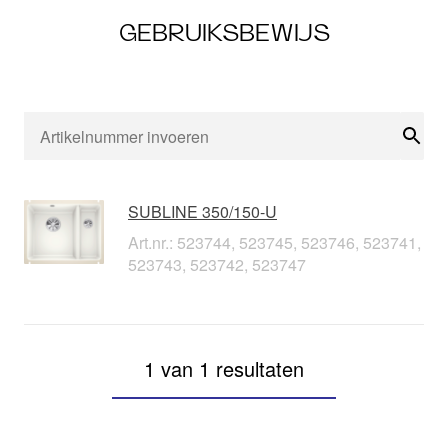
GEBRUIKSBEWIJS
Zoe
SUBLINE 350/150-U
Art.nr.: 523744, 523745, 523746, 523741,
523743, 523742, 523747
1 van 1 resultaten