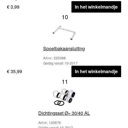
€ 3,99
In het winkelmandje
10
Spoelbakaansluiting
Art.nr.: 225088
Geldig vanaf: 10-2017
€ 35,99
In het winkelmandje
11
Dichtingsset Ø= 30/40 AL
Art.nr.: 120676
Geldig vanaf: 10-2017