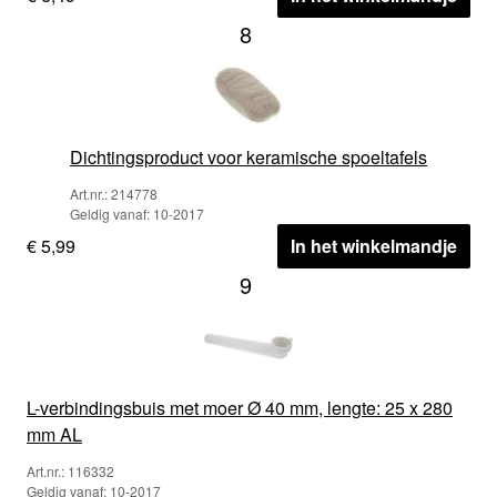
8
Dichtingsproduct voor keramische spoeltafels
Art.nr.: 214778
Geldig vanaf: 10-2017
€ 5,99
In het winkelmandje
9
L-verbindingsbuis met moer Ø 40 mm, lengte: 25 x 280
mm AL
Art.nr.: 116332
Geldig vanaf: 10-2017