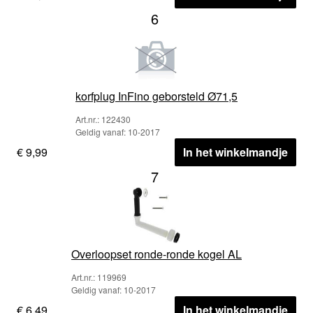
6
korfplug InFino geborsteld Ø71,5
Art.nr.: 122430
Geldig vanaf: 10-2017
€ 9,99
In het winkelmandje
7
Overloopset ronde-ronde kogel AL
Art.nr.: 119969
Geldig vanaf: 10-2017
€ 6,49
In het winkelmandje