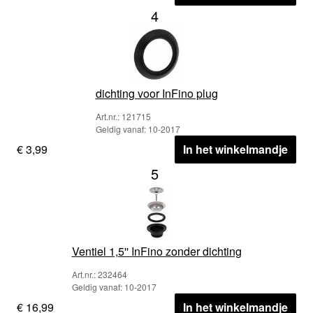
4
dichting voor InFino plug
Art.nr.: 121715
Geldig vanaf: 10-2017
€ 3,99
In het winkelmandje
5
Ventiel 1,5'' InFino zonder dichting
Art.nr.: 232464
Geldig vanaf: 10-2017
€ 16,99
In het winkelmandje