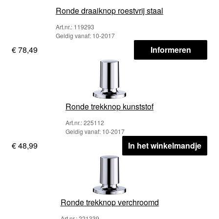
Ronde draaiknop roestvrij staal
Art.nr.: 119293
Geldig vanaf: 10-2017
€ 78,49
Informeren
Ronde trekknop kunststof
Art.nr.: 225112
Geldig vanaf: 10-2017
€ 48,99
In het winkelmandje
Ronde trekknop verchroomd
Art.nr.: 221339