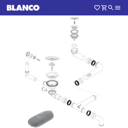
1
0
/