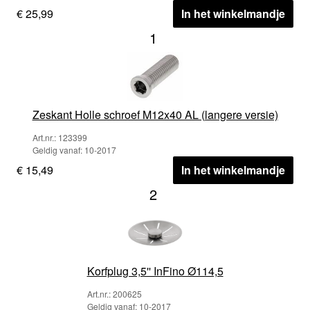
€ 25,99
In het winkelmandje
1
Zeskant Holle schroef M12x40 AL (langere versie)
Art.nr.: 123399
Geldig vanaf: 10-2017
€ 15,49
In het winkelmandje
2
Korfplug 3,5'' InFino Ø114,5
Art.nr.: 200625
Geldig vanaf: 10-2017