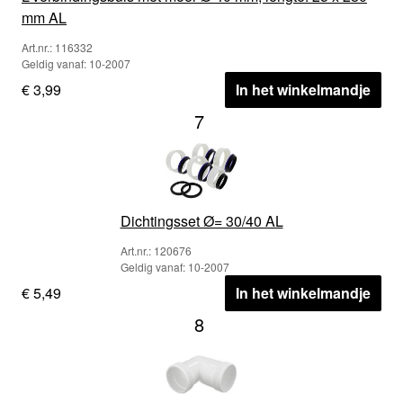
mm AL
Art.nr.: 116332
Geldig vanaf: 10-2007
€ 3,99
In het winkelmandje
7
Dichtingsset Ø= 30/40 AL
Art.nr.: 120676
Geldig vanaf: 10-2007
€ 5,49
In het winkelmandje
8