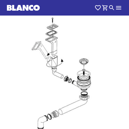
1
0
/