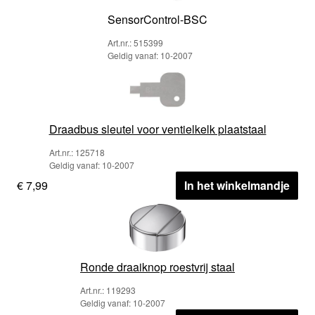
SensorControl-BSC
Art.nr.: 515399
Geldig vanaf: 10-2007
Draadbus sleutel voor ventielkelk plaatstaal
Art.nr.: 125718
Geldig vanaf: 10-2007
€ 7,99
In het winkelmandje
Ronde draaiknop roestvrij staal
Art.nr.: 119293
Geldig vanaf: 10-2007