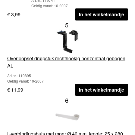
Art.nr.: 119741
Geldig vanaf: 10-2007
€ 3,99
In het winkelmandje
5
Overloopset druipstuk rechthoekig horizontaal gebogen
AL
Art.nr.: 119895
Geldig vanaf: 10-2007
€ 11,99
In het winkelmandje
6
L-verbindingsbuis met moer Ø 40 mm, lengte: 25 x 280