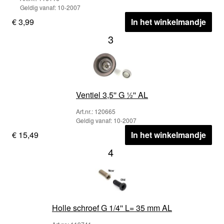
Geldig vanaf: 10-2007
€ 3,99
In het winkelmandje
3
Ventiel 3,5'' G ½'' AL
Art.nr.: 120665
Geldig vanaf: 10-2007
€ 15,49
In het winkelmandje
4
Holle schroef G 1/4'' L= 35 mm AL