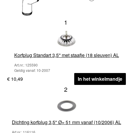
1
Korfplug Standart 3,5'' met staafje (18 sleuven) AL
Art.nr.: 125590
Geldig vanaf: 10-2007
€ 10,49
In het winkelmandje
2
Dichting korfplug 3,5'' Ø= 51 mm vanaf (10/2006) AL
Art.nr.: 116116