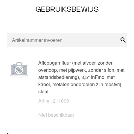
GEBRUIKSBEWIJS
Zoe
Afloopgarnituur (met afvoer, zonder
overloop, met pijpwerk, zonder sifon, met
afstandsbediening), 3,5'' InFino, met
kabel, metalen onderdelen zijn roestvrij
staal
Art.nr.: 211009
Niet beschikbaar