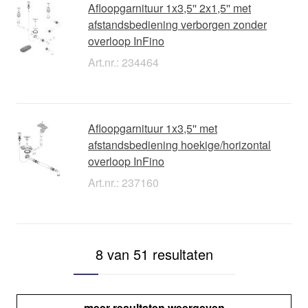
Afloopgarnituur 1x3,5'' 2x1,5'' met
afstandsbediening verborgen zonder
overloop InFino
Art.nr.: 234464
Afloopgarnituur 1x3,5'' met
afstandsbediening hoekige/horizontal
overloop InFino
Art.nr.: 237160
8 van 51 resultaten
meer resultaten weergeven