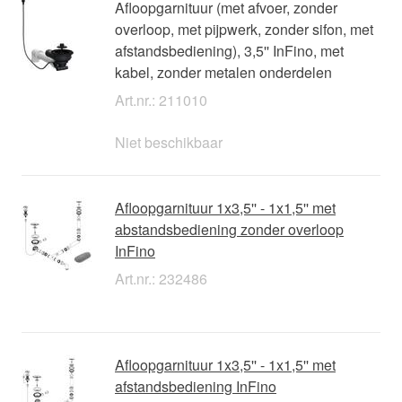
Afloopgarnituur (met afvoer, zonder
overloop, met pijpwerk, zonder sifon, met
afstandsbediening), 3,5'' InFino, met
kabel, zonder metalen onderdelen
Art.nr.: 211010
Niet beschikbaar
Afloopgarnituur 1x3,5'' - 1x1,5'' met
abstandsbediening zonder overloop
InFino
Art.nr.: 232486
Afloopgarnituur 1x3,5'' - 1x1,5'' met
afstandsbediening InFino