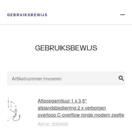
GEBRUIKSBEWIJS
GEBRUIKSBEWIJS
Zoe
Afloopgarnituur 1 x 3,5''
afstandsbediening 2 x verborgen
overloop C-overflow ronde modern zeefje
Art.nr.: 230400