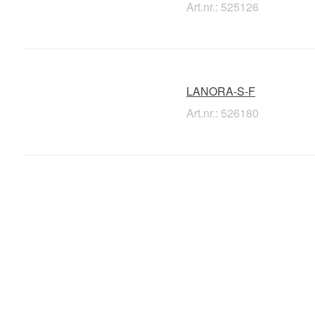
Art.nr.: 525126
LANORA-S-F
Art.nr.: 526180