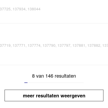
 137725, 137934, 138044
 137719, 137771, 137774, 137790, 137797, 137881, 137882, 13
8 van 146 resultaten
meer resultaten weergeven