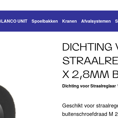
BLANCO UNIT
Spoelbakken
Kranen
Afvalsystemen
S
DICHTING
STRAALREG
X 2,8MM B
Dichting voor Straalreglaar
Geschikt voor straalreg
buitenschroefdraad M 