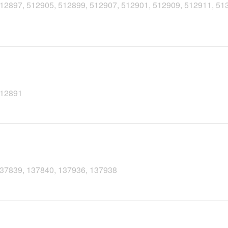
 512897, 512905, 512899, 512907, 512901, 512909, 512911, 51
 512891
 137839, 137840, 137936, 137938