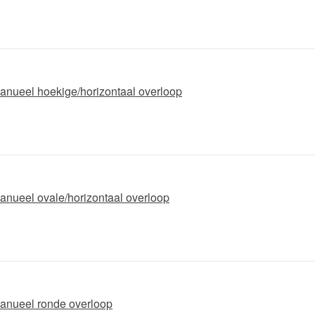
 manueel hoekige/horizontaal overloop
 manueel ovale/horizontaal overloop
 manueel ronde overloop