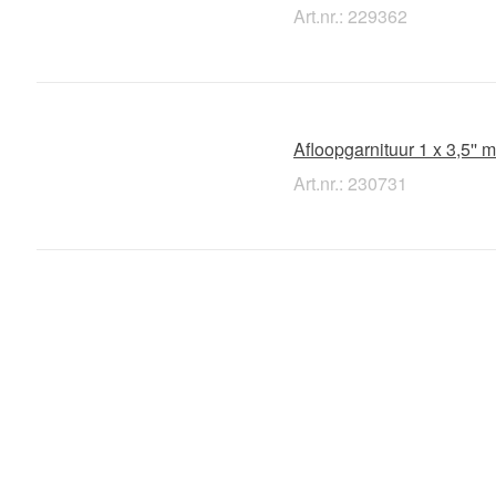
Art.nr.: 229362
Afloopgarnituur 1 x 3,5''
Art.nr.: 230731