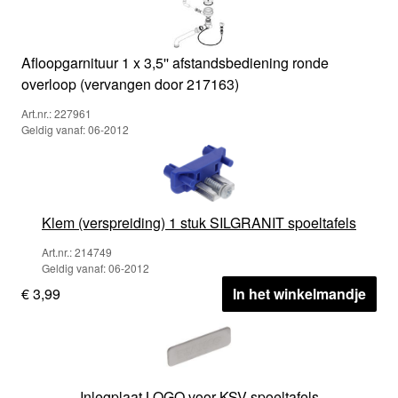
Afloopgarnituur 1 x 3,5'' afstandsbediening ronde
overloop (vervangen door 217163)
Art.nr.: 227961
Geldig vanaf: 06-2012
Klem (verspreiding) 1 stuk SILGRANIT spoeltafels
Art.nr.: 214749
Geldig vanaf: 06-2012
€ 3,99
In het winkelmandje
Inlegplaat LOGO voor KSV-spoeltafels