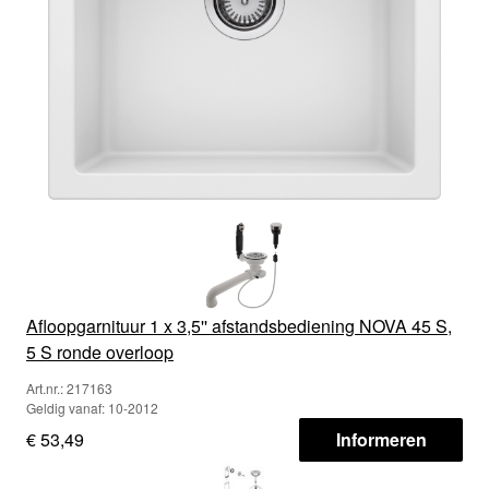
Afloopgarnituur 1 x 3,5'' afstandsbediening NOVA 45 S,
5 S ronde overloop
Art.nr.: 217163
Geldig vanaf: 10-2012
€ 53,49
Informeren