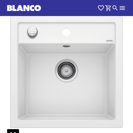
1
0
/