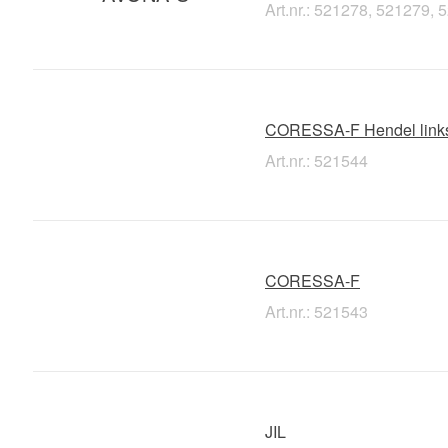
Art.nr.: 521278, 521279
CORESSA-F Hendel link
Art.nr.: 521544
CORESSA-F
Art.nr.: 521543
JIL