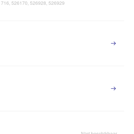
21716, 526170, 526928, 526929
Niet beschikbaar