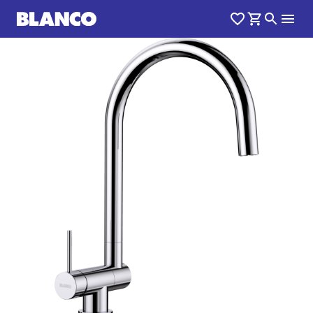
1
0
/