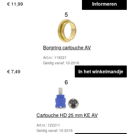
€ 11,99
Informeren
5
Borgring cartouche AV
Art.nr.: 119221
Geldig vanaf: 10-2016
€ 7,49
In het winkelmandje
6
Cartouche HD 25 mm KE AV
Art.nr.: 122211
Geldig vanaf: 10-2016