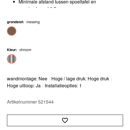
Minimale afstand tussen spoeltafel en
venstervleugel 6,5 cm
grondstof
:
messing
Kleur
:
chroom
wandmontage: Nee
|
Hoge / lage druk: Hoge druk
|
Hoge uitloop: Ja
|
Installatieopties: 1
Artikelnummer 521544