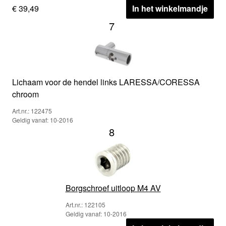
€ 39,49
In het winkelmandje
7
Lichaam voor de hendel links LARESSA/CORESSA
chroom
Art.nr.: 122475
Geldig vanaf: 10-2016
8
Borgschroef uitloop M4 AV
Art.nr.: 122105
Geldig vanaf: 10-2016