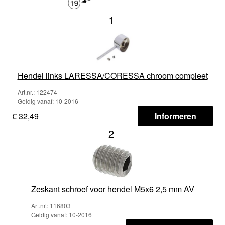
1
Hendel links LARESSA/CORESSA chroom compleet
Art.nr.: 122474
Geldig vanaf: 10-2016
€ 32,49
Informeren
2
Zeskant schroef voor hendel M5x6 2,5 mm AV
Art.nr.: 116803
Geldig vanaf: 10-2016