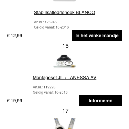
Stabilisatiedriehoek BLANCO
Art.nr.: 126945
Geldig vanaf: 10-2016
€ 12,99
In het winkelmandje
16
Montageset JIL / LANESSA AV
Art.nr.: 119228
Geldig vanaf: 10-2016
€ 19,99
Informeren
17