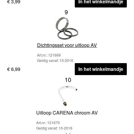
€ 3,99
In het winkelmandje
9
Dichtingsset voor uitloop AV
Art.nr.: 121669
Geldig vanaf: 10-2016
€ 6,99
In het winkelmandje
10
Uitloop CARENA chroom AV
Art.nr.: 121670
Geldig vanaf: 10-2016