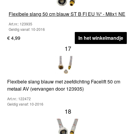
Flexibele slang 50 cm blauw ST B FI EU ⅜'' - M8x1 NE
Art.nr.: 123935
Geldig vanaf: 10-2016
€ 4,99
In het winkelmandje
17
Flexibele slang blauw met zeefdichting Facelift 50 cm
metaal AV (vervangen door 123935)
Art.nr.: 122472
Geldig vanaf: 10-2016
18