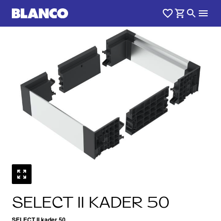
1
0
/
SELECT II KADER 50
SELECT II kader 50