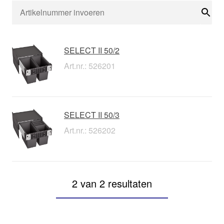
Zoe
SELECT II 50/2
Art.nr.: 526201
SELECT II 50/3
Art.nr.: 526202
2 van 2 resultaten