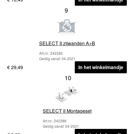
9
SELECT II zijwanden A+B
Art.nr.: 242285
Geldig vanaf: 04-2021
€ 29,49
In het winkelmandje
10
SELECT II Montageset
Art.nr.: 242288
Geldig vanaf: 04-2021