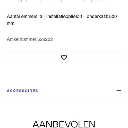
Modern ontwerp met hoogwaardig aluminium
Alle delen makkelijk te reinigen dankzij grote en
gladde oppervlakken
Aantal emmers: 3
|
Installatieopties: 1
|
onderkast: 500
mm
Artikelnummer 526202
ACCESSOIRES
AANBEVOLEN