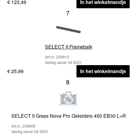
€ 123,49
In het winkelmandje
7
SELECT II Framebalk
Art.nr.: 239913
Geldig vanaf: 04-2021
€ 25,99
In het winkelmandje
8
SELECT II Grass Nova Pro Geleiders 450 EB30 L+R
Art.nr.: 239909
Geldig vanaf: 04-2021