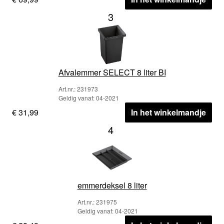
3
Afvalemmer SELECT 8 liter BI
Art.nr.: 231973
Geldig vanaf: 04-2021
€ 31,99
In het winkelmandje
4
emmerdeksel 8 liter
Art.nr.: 231975
Geldig vanaf: 04-2021