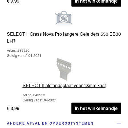
€ 9,99
In het winkelmandje
SELECT II Grass Nova Pro langere Geleiders 550 EB30
L+R
Art.nr.: 239920
Geldig vanaf: 04-2021
SELECT II afstandsplaat voor 18mm kast
Art.nr.: 243513
Geldig vanaf: 04-2021
€ 3,99
In het winkelmandje
ANDERE AFVAL EN OPBERGSTYSTEMEN