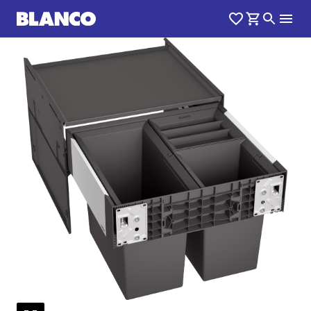
1
0
/