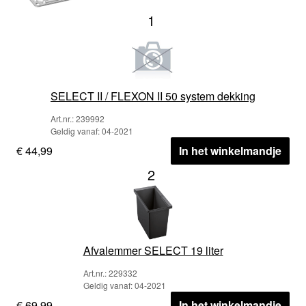
1
SELECT II / FLEXON II 50 system dekking
Art.nr.: 239992
Geldig vanaf: 04-2021
€ 44,99
In het winkelmandje
2
Afvalemmer SELECT 19 liter
Art.nr.: 229332
Geldig vanaf: 04-2021
€ 69,99
In het winkelmandje