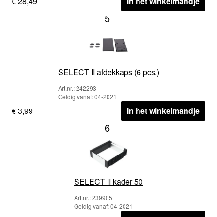
€ 28,49
In het winkelmandje
5
SELECT II afdekkaps (6 pcs.)
Art.nr.: 242293
Geldig vanaf: 04-2021
€ 3,99
In het winkelmandje
6
SELECT II kader 50
Art.nr.: 239905
Geldig vanaf: 04-2021