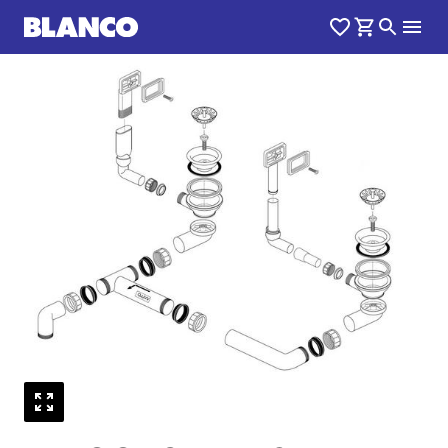
1
0
/