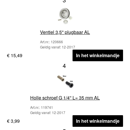
Ventiel 3,5'' plugbaar AL
Art.nr.: 120666
Geldig vanaf: 12-2017
€ 15,49
In het winkelmandje
4
Holle schroef G 1/4'' L= 35 mm AL
Art.nr.: 119741
Geldig vanaf: 12-2017
€ 3,99
In het winkelmandje