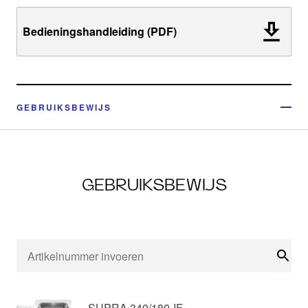
Bedieningshandleiding (PDF)
GEBRUIKSBEWIJS
GEBRUIKSBEWIJS
Zoe
SUPRA 340/180-IF