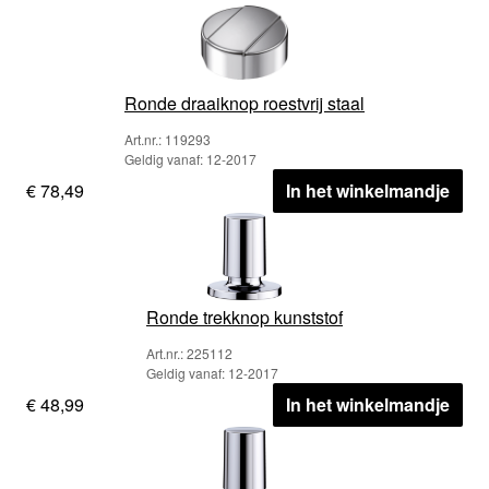
Ronde draaiknop roestvrij staal
Art.nr.: 119293
Geldig vanaf: 12-2017
€ 78,49
In het winkelmandje
Ronde trekknop kunststof
Art.nr.: 225112
Geldig vanaf: 12-2017
€ 48,99
In het winkelmandje