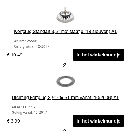
Korfplug Standart 3,5'' met staafje (18 sleuven) AL
Art.nr.: 125590
Geldig vanaf: 12-2017
€ 10,49
In het winkelmandje
2
Dichting korfplug 3,5'' Ø= 51 mm vanaf (10/2006) AL
Art.nr.: 116116
Geldig vanaf: 12-2017
€ 3,99
In het winkelmandje
3