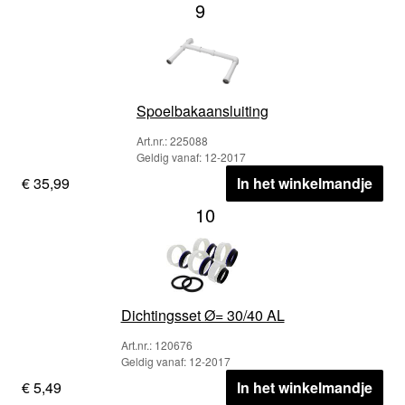
9
Spoelbakaansluiting
Art.nr.: 225088
Geldig vanaf: 12-2017
€ 35,99
In het winkelmandje
10
Dichtingsset Ø= 30/40 AL
Art.nr.: 120676
Geldig vanaf: 12-2017
€ 5,49
In het winkelmandje