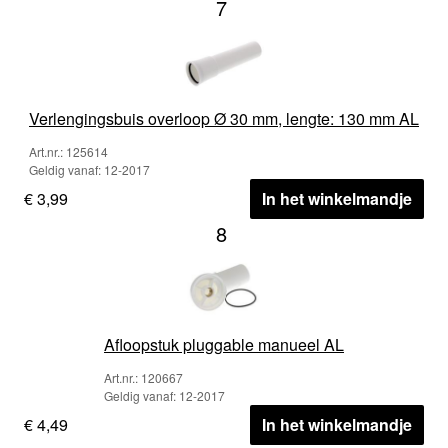
7
Verlengingsbuis overloop Ø 30 mm, lengte: 130 mm AL
Art.nr.: 125614
Geldig vanaf: 12-2017
€ 3,99
In het winkelmandje
8
Afloopstuk pluggable manueel AL
Art.nr.: 120667
Geldig vanaf: 12-2017
€ 4,49
In het winkelmandje