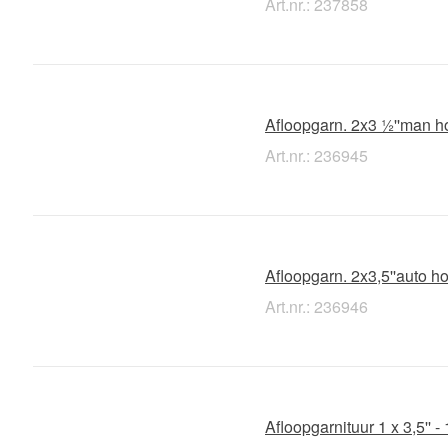
Art.nr.: 237858
Afloopgarn. 2x3 ½''man h
Art.nr.: 236945
Afloopgarn. 2x3,5''auto h
Art.nr.: 236946
Afloopgarnituur 1 x 3,5'' 