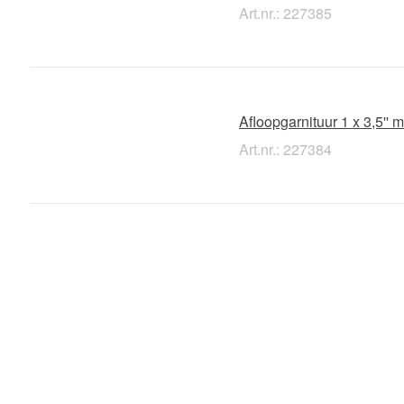
Art.nr.: 227385
Afloopgarnituur 1 x 3,5''
Art.nr.: 227384