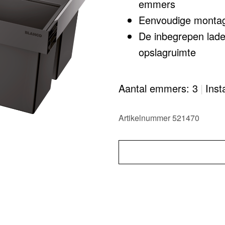
emmers​
Eenvoudige montag
De inbegrepen lade
opslagruimte
Modern ontwerp me
Alle onderdelen zij
Aantal emmers: 3
|
Inst
gladde oppervlakk
Dankzij de optionee
Artikelnummer 521470
volledig personalis