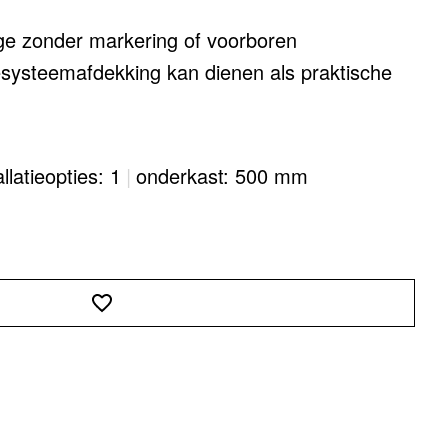
e zonder markering of voorboren
systeemafdekking kan dienen als praktische
t hoogwaardig aluminium
n makkelijk te reinigen, dankzij de grote en
allatieopties: 1
|
onderkast: 500 mm
en
l verkrijgbare accessoires kunt u het systeem
eren