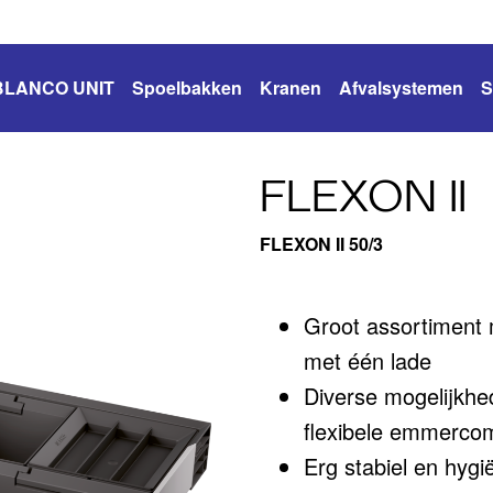
BLANCO UNIT
Spoelbakken
Kranen
Afvalsystemen
S
FLEXON II
FLEXON II 50/3
Groot assortiment 
met één lade
Diverse mogelijkhe
flexibele emmercom
Erg stabiel en hyg