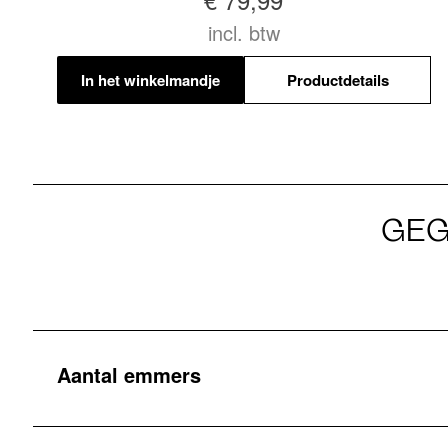
incl. btw
In het winkelmandje
Productdetails
GEG
Aantal emmers