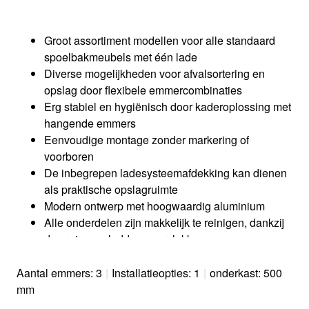
Groot assortiment modellen voor alle standaard
spoelbakmeubels met één lade
Diverse mogelijkheden voor afvalsortering en
opslag door flexibele emmercombinaties
Erg stabiel en hygiënisch door kaderoplossing met
hangende emmers​
Eenvoudige montage zonder markering of
voorboren
De inbegrepen ladesysteemafdekking kan dienen
als praktische opslagruimte
Modern ontwerp met hoogwaardig aluminium
Alle onderdelen zijn makkelijk te reinigen, dankzij
de grote en gladde oppervlakken
Dankzij de optioneel verkrijgbare accessoires kunt
u het systeem volledig personaliseren
Aantal emmers: 3
|
Installatieopties: 1
|
onderkast: 500
mm