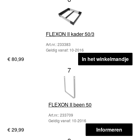
FLEXON II kader 50/3
Art.nr.: 233383
Geldig vanaf: 10-2016
€ 80,99
In het winkelmandje
7
FLEXON II been 50
Art.nr.: 233709
Geldig vanaf: 10-2016
€ 29,99
Informeren