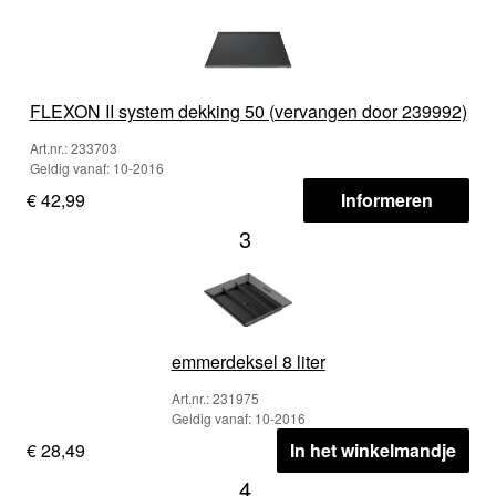
FLEXON II system dekking 50 (vervangen door 239992)
Art.nr.: 233703
Geldig vanaf: 10-2016
€ 42,99
Informeren
3
emmerdeksel 8 liter
Art.nr.: 231975
Geldig vanaf: 10-2016
€ 28,49
In het winkelmandje
4