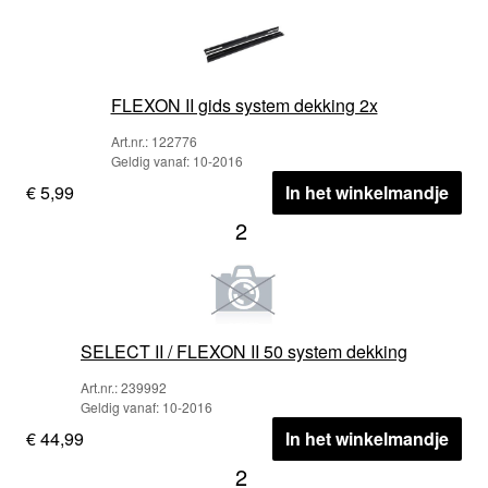
FLEXON II gids system dekking 2x
Art.nr.: 122776
Geldig vanaf: 10-2016
€ 5,99
In het winkelmandje
2
SELECT II / FLEXON II 50 system dekking
Art.nr.: 239992
Geldig vanaf: 10-2016
€ 44,99
In het winkelmandje
2