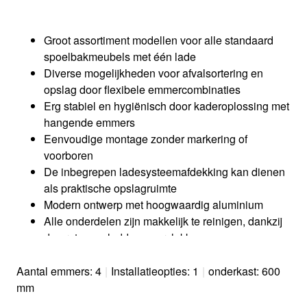
Groot assortiment modellen voor alle standaard
spoelbakmeubels met één lade
Diverse mogelijkheden voor afvalsortering en
opslag door flexibele emmercombinaties
Erg stabiel en hygiënisch door kaderoplossing met
hangende emmers​
Eenvoudige montage zonder markering of
voorboren
De inbegrepen ladesysteemafdekking kan dienen
als praktische opslagruimte
Modern ontwerp met hoogwaardig aluminium
Alle onderdelen zijn makkelijk te reinigen, dankzij
de grote en gladde oppervlakken
Dankzij de optioneel verkrijgbare accessoires kunt
u het systeem volledig personaliseren
Aantal emmers: 4
|
Installatieopties: 1
|
onderkast: 600
mm