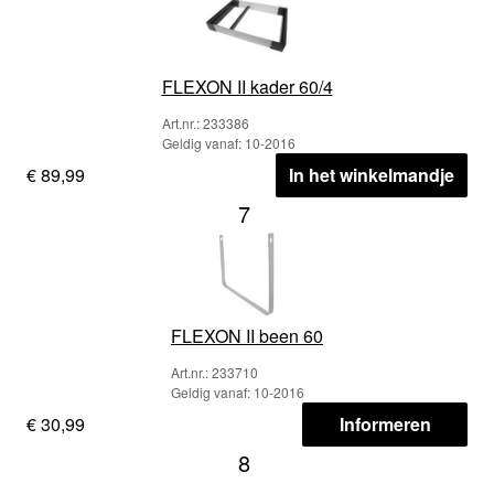
FLEXON II kader 60/4
Art.nr.: 233386
Geldig vanaf: 10-2016
€ 89,99
In het winkelmandje
7
FLEXON II been 60
Art.nr.: 233710
Geldig vanaf: 10-2016
€ 30,99
Informeren
8