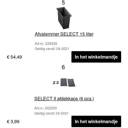
5
Afvalemmer SELECT 15 liter
Art.nr.: 229330
Geldig vanaf: 04-2021
€ 54,49
In het winkelmandje
6
SELECT II afdekkaps (6 pcs.)
Art.nr.: 242293
Geldig vanaf: 04-2021
€ 3,99
In het winkelmandje