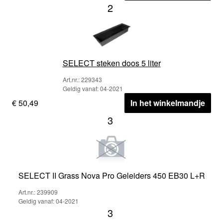
2
SELECT steken doos 5 liter
Art.nr.: 229343
Geldig vanaf: 04-2021
€ 50,49
In het winkelmandje
3
SELECT II Grass Nova Pro Geleiders 450 EB30 L+R
Art.nr.: 239909
Geldig vanaf: 04-2021
3