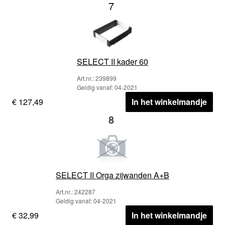
7
SELECT II kader 60
Art.nr.: 239899
Geldig vanaf: 04-2021
€ 127,49
In het winkelmandje
8
SELECT II Orga zijwanden A+B
Art.nr.: 242287
Geldig vanaf: 04-2021
€ 32,99
In het winkelmandje