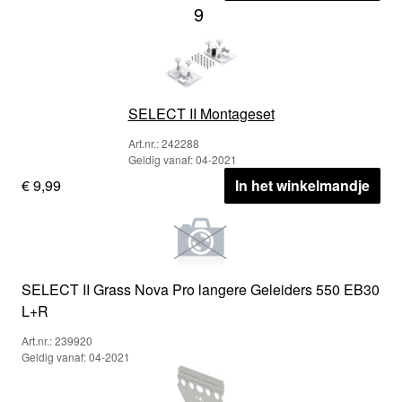
9
SELECT II Montageset
Art.nr.: 242288
Geldig vanaf: 04-2021
€ 9,99
In het winkelmandje
SELECT II Grass Nova Pro langere Geleiders 550 EB30
L+R
Art.nr.: 239920
Geldig vanaf: 04-2021