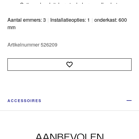
Optioneel verkrijgbare toebehoren vullen het
systeem aan tot een individuele oplossing
Modern ontwerp met hoogwaardig aluminium
Aantal emmers: 3
|
Installatieopties: 1
|
onderkast: 600
Alle delen makkelijk te reinigen dankzij grote en
mm
gladde oppervlakken
Artikelnummer 526209
ACCESSOIRES
AANBEVOLEN