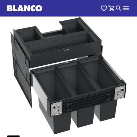
1
0
/