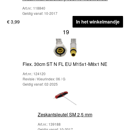
Art.nr.: 118840
Geldig vanaf: 10-2017
€ 3,99
In het winkelmandje
19
Flex. 30cm ST N FL EU M15x1-M8x1 NE
Art.nr.: 124120
Revisie / Kleurindex: 06 / G
Geldig vanaf: 02-2025
Zeskantsleutel SM 2,5 mm
Art.nr.: 139188
Geldig vanaf: 10-2017