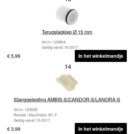
Terugslagklep Ø 15 mm
Art.nr.: 123804
Geldig vanaf: 10-2017
€ 5,99
In het winkelmandje
14
Slanggeleiding AMBIS-S/CANDOR-S/LANORA-S
Art.nr.: 123026
Revisie / Kleurindex: 05 / F
Geldig vanaf: 10-2017
€ 3,99
In het winkelmandje