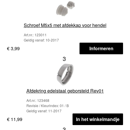
Schroef M5x5 met afdekkap voor hendel
Art.nr.: 123011
Geldig vanaf: 10-2017
€ 3,99
Informeren
3
Afdekring edelstaal geborsteld Rev01
Art.nr.: 123468
Revisie / Kleurindex: 01 / B
Geldig vanaf: 11-2017
€ 11,99
In het winkelmandje
3