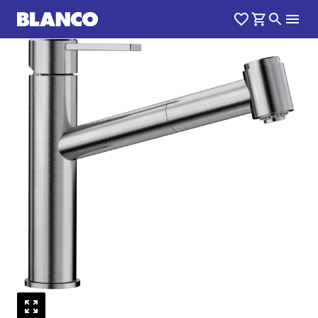
1
0
/