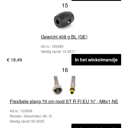
15
Gewicht 408 g BL (GE)
Art.nr.: 120285
Geldig vanaf: 10-2017
€ 18,49
In het winkelmandje
16
Flexibele slang 70 cm rood ST R FI EU ⅜'' - M8x1 NE
Art.nr.: 123936
Revisie / Kleurindex: 06 / G
Geldig vanaf: 02-2025