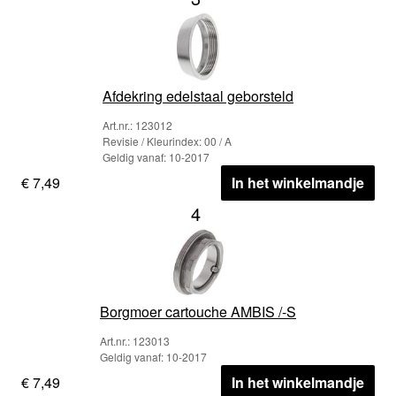
Afdekring edelstaal geborsteld
Art.nr.: 123012
Revisie / Kleurindex: 00 / A
Geldig vanaf: 10-2017
€ 7,49
In het winkelmandje
4
Borgmoer cartouche AMBIS /-S
Art.nr.: 123013
Geldig vanaf: 10-2017
€ 7,49
In het winkelmandje