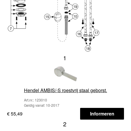
1
Hendel AMBIS/-S roestvrij staal geborst.
Art.nr.: 123010
Geldig vanaf: 10-2017
€ 55,49
Informeren
2