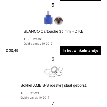
5
BLANCO Cartouche 35 mm HD KE
Art.nr.: 121894
Geldig vanaf: 10-2017
€ 20,49
In het winkelmandje
6
Sokkel AMBIS-S roestvrij staal geborst.
Art.nr.: 123021
Geldig vanaf: 10-2017
7