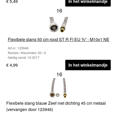
€ 5,49
In het winkelmandje
16
Flexibele slang 50 cm rood ST R FI EU ⅜'' - M10x1 NE
Art.nr.: 123946
Revisie / Kleurindex: 00 / A
Geldig vanaf: 10-2017
€ 4,99
In het winkelmandje
16
Flexibele slang blauw Zeef met dichting 45 cm metaal
(vervangen door 123946)