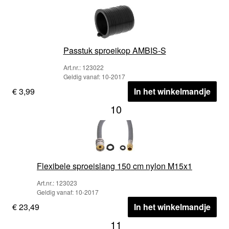
Passtuk sproeikop AMBIS-S
Art.nr.: 123022
Geldig vanaf: 10-2017
€ 3,99
In het winkelmandje
10
Flexibele sproeislang 150 cm nylon M15x1
Art.nr.: 123023
Geldig vanaf: 10-2017
€ 23,49
In het winkelmandje
11