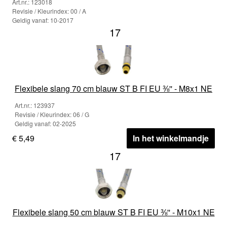
Art.nr.: 123018
Revisie / Kleurindex: 00 / A
Geldig vanaf: 10-2017
17
Flexibele slang 70 cm blauw ST B FI EU ⅜'' - M8x1 NE
Art.nr.: 123937
Revisie / Kleurindex: 06 / G
Geldig vanaf: 02-2025
€ 5,49
In het winkelmandje
17
Flexibele slang 50 cm blauw ST B FI EU ⅜'' - M10x1 NE