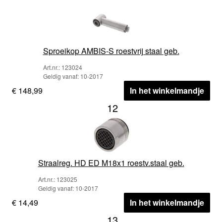
Sproeikop AMBIS-S roestvrij staal geb.
Art.nr.: 123024
Geldig vanaf: 10-2017
€ 148,99
In het winkelmandje
12
Straalreg. HD ED M18x1 roestv.staal geb.
Art.nr.: 123025
Geldig vanaf: 10-2017
€ 14,49
In het winkelmandje
13