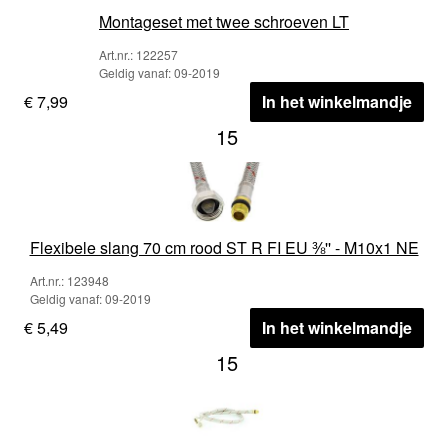
Montageset met twee schroeven LT
Art.nr.: 122257
Geldig vanaf: 09-2019
€ 7,99
In het winkelmandje
15
Flexibele slang 70 cm rood ST R FI EU ⅜'' - M10x1 NE
Art.nr.: 123948
Geldig vanaf: 09-2019
€ 5,49
In het winkelmandje
15