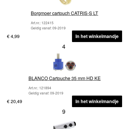
Borgmoer cartouch CATRIS-S LT
Art.nr.: 122415
Geldig vanaf: 09-2019
€ 4,99
In het winkelmandje
4
BLANCO Cartouche 35 mm HD KE
Art.nr.: 121894
Geldig vanaf: 09-2019
€ 20,49
In het winkelmandje
9