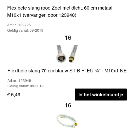
Flexibele slang rood Zeef met dicht. 60 cm metaal
M10x1 (vervangen door 123948)
Art.nr.: 122725
Geldig vanaf: 09-2019
16
Flexibele slang 70 cm blauw ST B FI EU ⅜'' - M10x1 NE
Art.nr.: 123949
Geldig vanaf: 09-2019
€ 5,49
In het winkelmandje
16