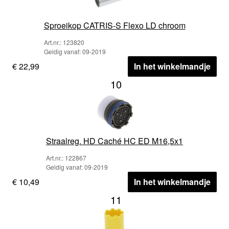
Sproeikop CATRIS-S Flexo LD chroom
Art.nr.: 123820
Geldig vanaf: 09-2019
€ 22,99
In het winkelmandje
10
Straalreg. HD Caché HC ED M16,5x1
Art.nr.: 122867
Geldig vanaf: 09-2019
€ 10,49
In het winkelmandje
11