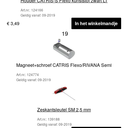
Houder CATRIS-S Flexo kunststof zwart LT
Art.nr.: 124166
Geldig vanaf: 09-2019
€ 3,49
In het winkelmandje
19
Magneet+schroef CATRIS Flexo/RIVANA Semi
Art.nr.: 124774
Geldig vanaf: 09-2019
Zeskantsleutel SM 2,5 mm
Art.nr.: 139188
Geldig vanaf: 09-2019