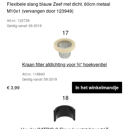
Flexibele slang blauw Zeef met dicht. 60cm metaal
M10x1 (vervangen door 123949)
Art.nr.: 122726
Geldig vanaf: 09-2019
17
Kraan filter afdichting voor ⅜'' hoekventiel
Art.nr.: 118840
Geldig vanaf: 09-2019
€ 3,99
In het winkelmandje
18