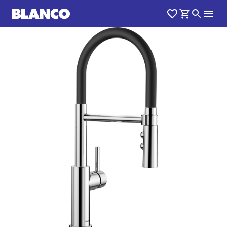
1
0
/