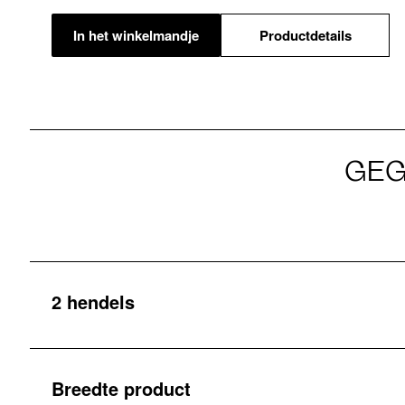
In het winkelmandje
Productdetails
GEG
2 hendels
Breedte product