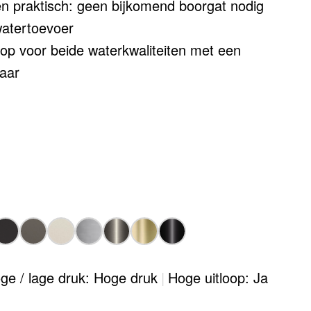
 praktisch: geen bijkomend boorgat nodig
watertoevoer
oop voor beide waterkwaliteiten met een
laar
aibaar voor een groter bereik
alleerd in combinatie met een
ge / lage druk: Hoge druk
|
Hoge uitloop: Ja