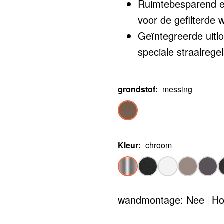
Ruimtebesparend en
voor de gefilterde 
Geïntegreerde uitl
speciale straalrege
Uitloop is 360° dra
Moet worden geïnst
grondstof
:
messing
waterfiltersysteem
Kleur
:
chroom
wandmontage: Nee
|
Ho