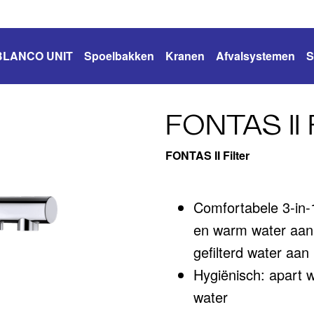
BLANCO UNIT
Spoelbakken
Kranen
Afvalsystemen
S
FONTAS II 
FONTAS II Filter
Comfortabele 3-in
en warm water aan 
gefilterd water aan 
Hygiënisch: apart wa
water