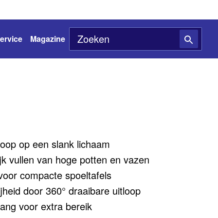
ervice
Magazine
loop op een slank lichaam
jk vullen van hoge potten en vazen
 voor compacte spoeltafels
heid door 360° draaibare uitloop
lang voor extra bereik