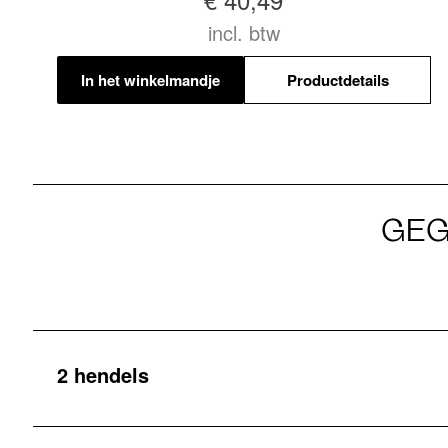
incl. btw
In het winkelmandje
Productdetails
GEG
2 hendels