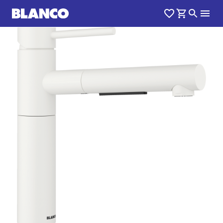
1
0
/