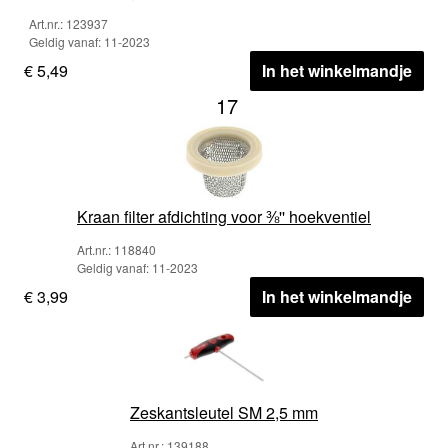
Art.nr.: 123937
Geldig vanaf: 11-2023
€ 5,49
In het winkelmandje
17
Kraan filter afdichting voor ⅜'' hoekventiel
Art.nr.: 118840
Geldig vanaf: 11-2023
€ 3,99
In het winkelmandje
Zeskantsleutel SM 2,5 mm
Art.nr.: 139188