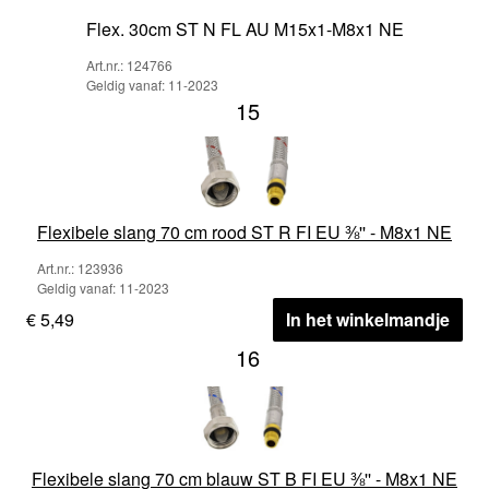
Flex. 30cm ST N FL AU M15x1-M8x1 NE
Art.nr.: 124766
Geldig vanaf: 11-2023
15
Flexibele slang 70 cm rood ST R FI EU ⅜'' - M8x1 NE
Art.nr.: 123936
Geldig vanaf: 11-2023
€ 5,49
In het winkelmandje
16
Flexibele slang 70 cm blauw ST B FI EU ⅜'' - M8x1 NE