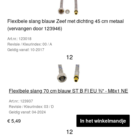
Flexibele slang blauw Zeef met dichting 45 cm metaal
(vervangen door 123946)
Art.nr.: 123018
Revisie / Kleurindex: 00 / A
Geldig vanaf: 10-2017
12
Flexibele slang 70 cm blauw ST B FI EU ⅜'' - M8x1 NE
Art.nr.: 123937
Revisie / Kleurindex: 03 / D
Geldig vanaf: 04-2024
€ 5,49
In het winkelmandje
12