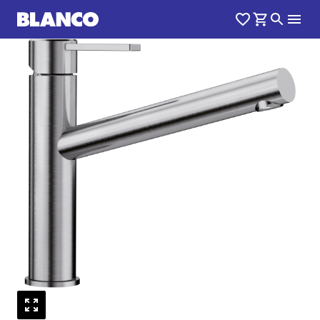
1
0
/