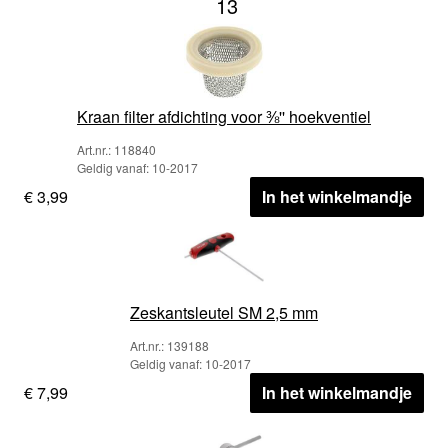
13
Kraan filter afdichting voor ⅜'' hoekventiel
Art.nr.: 118840
Geldig vanaf: 10-2017
€ 3,99
In het winkelmandje
Zeskantsleutel SM 2,5 mm
Art.nr.: 139188
Geldig vanaf: 10-2017
€ 7,99
In het winkelmandje