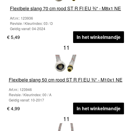
Flexibele slang 70 cm rood ST R FI EU ⅜'' - M8x1 NE
Art.nr.: 123936
Revisie / Kleurindex: 03 / D
Geldig vanaf: 04-2024
€ 5,49
In het winkelmandje
11
Flexibele slang 50 cm rood ST R FI EU ⅜'' - M10x1 NE
Art.nr.: 123946
Revisie / Kleurindex: 00 / A
Geldig vanaf: 10-2017
€ 4,99
In het winkelmandje
11