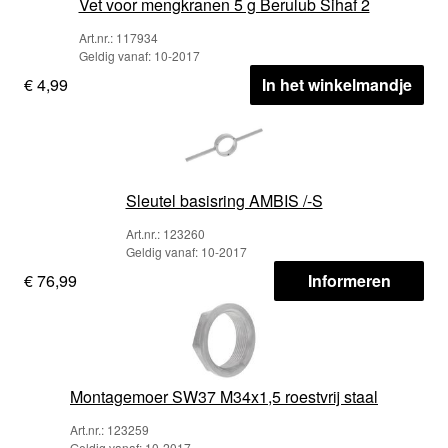
Vet voor mengkranen 5 g Berulub Sihaf 2
Art.nr.: 117934
Geldig vanaf: 10-2017
€ 4,99
In het winkelmandje
Sleutel basisring AMBIS /-S
Art.nr.: 123260
Geldig vanaf: 10-2017
€ 76,99
Informeren
Montagemoer SW37 M34x1,5 roestvrij staal
Art.nr.: 123259
Geldig vanaf: 10-2017