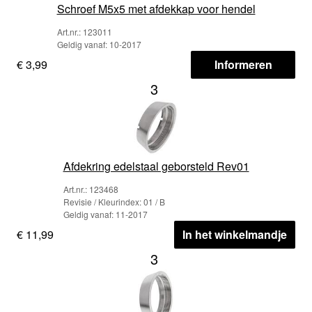
Schroef M5x5 met afdekkap voor hendel
Art.nr.: 123011
Geldig vanaf: 10-2017
€ 3,99
Informeren
3
Afdekring edelstaal geborsteld Rev01
Art.nr.: 123468
Revisie / Kleurindex: 01 / B
Geldig vanaf: 11-2017
€ 11,99
In het winkelmandje
3