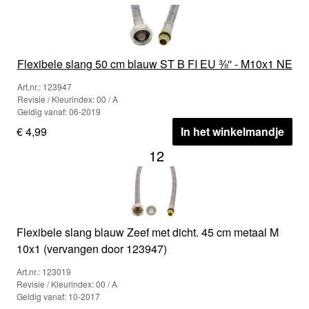
Flexibele slang 50 cm blauw ST B FI EU ⅜'' - M10x1 NE
Art.nr.: 123947
Revisie / Kleurindex: 00 / A
Geldig vanaf: 06-2019
€ 4,99
In het winkelmandje
12
Flexibele slang blauw Zeef met dicht. 45 cm metaal M
10x1 (vervangen door 123947)
Art.nr.: 123019
Revisie / Kleurindex: 00 / A
Geldig vanaf: 10-2017