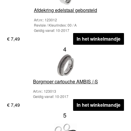
Afdekring edelstaal geborsteld
Art.nr.: 123012
Revisie / Kleurindex: 00 / A
Geldig vanaf: 10-2017
€ 7,49
In het winkelmandje
4
Borgmoer cartouche AMBIS /-S
Art.nr.: 123013
Geldig vanaf: 10-2017
€ 7,49
In het winkelmandje
5