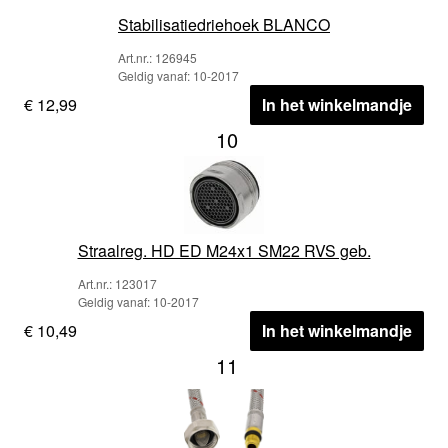
Stabilisatiedriehoek BLANCO
Art.nr.: 126945
Geldig vanaf: 10-2017
€ 12,99
In het winkelmandje
10
Straalreg. HD ED M24x1 SM22 RVS geb.
Art.nr.: 123017
Geldig vanaf: 10-2017
€ 10,49
In het winkelmandje
11