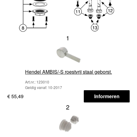
1
Hendel AMBIS/-S roestvrij staal geborst.
Art.nr.: 123010
Geldig vanaf: 10-2017
€ 55,49
Informeren
2