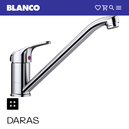
1
0
/
DARAS