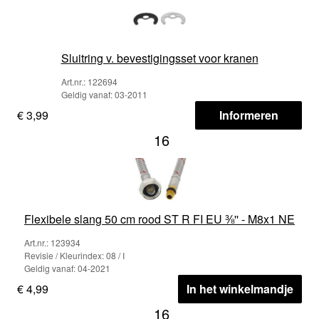
Sluitring v. bevestigingsset voor kranen
Art.nr.: 122694
Geldig vanaf: 03-2011
€ 3,99
Informeren
16
Flexibele slang 50 cm rood ST R FI EU ⅜'' - M8x1 NE
Art.nr.: 123934
Revisie / Kleurindex: 08 / I
Geldig vanaf: 04-2021
€ 4,99
In het winkelmandje
16