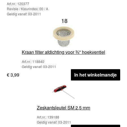
Art.nr.: 120377
Revisie / Kleurindex: 00 / A
Geldig vanaf: 03-2011
18
Kraan filter afdichting voor ⅜'' hoekventiel
Art.nr.: 118840
Geldig vanaf: 03-2011
€ 3,99
In het winkelmandje
Zeskantsleutel SM 2,5 mm
Art.nr.: 139188
Geldig vanaf: 03-2011