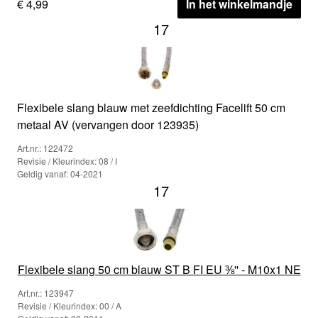
€ 4,99
In het winkelmandje
17
Flexibele slang blauw met zeefdichting Facelift 50 cm
metaal AV (vervangen door 123935)
Art.nr.: 122472
Revisie / Kleurindex: 08 / I
Geldig vanaf: 04-2021
17
Flexibele slang 50 cm blauw ST B FI EU ⅜'' - M10x1 NE
Art.nr.: 123947
Revisie / Kleurindex: 00 / A