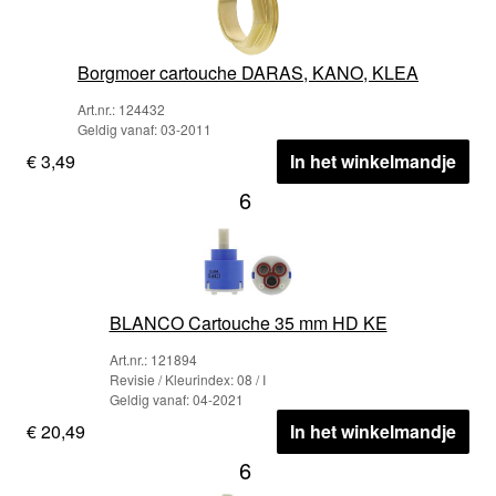
Borgmoer cartouche DARAS, KANO, KLEA
Art.nr.: 124432
Geldig vanaf: 03-2011
€ 3,49
In het winkelmandje
6
BLANCO Cartouche 35 mm HD KE
Art.nr.: 121894
Revisie / Kleurindex: 08 / I
Geldig vanaf: 04-2021
€ 20,49
In het winkelmandje
6