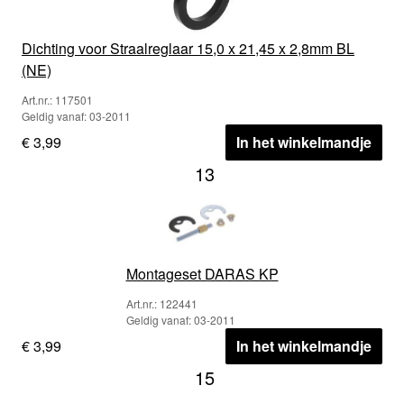
Dichting voor Straalreglaar 15,0 x 21,45 x 2,8mm BL
(NE)
Art.nr.: 117501
Geldig vanaf: 03-2011
€ 3,99
In het winkelmandje
13
Montageset DARAS KP
Art.nr.: 122441
Geldig vanaf: 03-2011
€ 3,99
In het winkelmandje
15