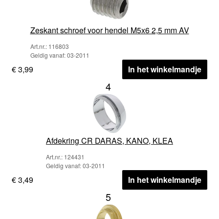
Zeskant schroef voor hendel M5x6 2,5 mm AV
Art.nr.: 116803
Geldig vanaf: 03-2011
€ 3,99
In het winkelmandje
4
Afdekring CR DARAS, KANO, KLEA
Art.nr.: 124431
Geldig vanaf: 03-2011
€ 3,49
In het winkelmandje
5