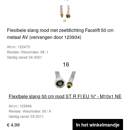
Flexibele slang rood met zeefdichting Facelift 50 cm
metaal AV (vervangen door 123934)
Art.nr.: 122473
Revisie / Kleurindex: 08 / I
Geldig vanaf: 04-2021
16
Flexibele slang 50 cm rood ST R FI EU ⅜'' - M10x1 NE
Art.nr.: 123946
Revisie / Kleurindex: 00 / A
Geldig vanaf: 03-2011
€ 4,99
In het winkelmandje