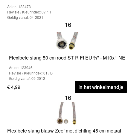
Art.nr.: 122473
Revisie / Kleurindex: 07 / H
Geldig vanaf: 04-2021
16
Flexibele slang 50 cm rood ST R FI EU ⅜'' - M10x1 NE
Art.nr.: 123946
Revisie / Kleurindex: 01 / B
Geldig vanaf: 09-2012
€ 4,99
In het winkelmandje
16
Flexibele slang blauw Zeef met dichting 45 cm metaal