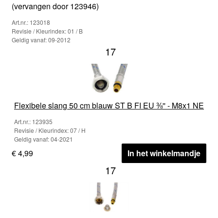
(vervangen door 123946)
Art.nr.: 123018
Revisie / Kleurindex: 01 / B
Geldig vanaf: 09-2012
17
Flexibele slang 50 cm blauw ST B FI EU ⅜'' - M8x1 NE
Art.nr.: 123935
Revisie / Kleurindex: 07 / H
Geldig vanaf: 04-2021
€ 4,99
In het winkelmandje
17