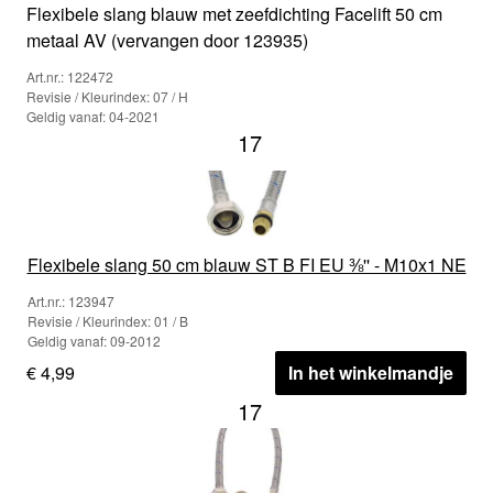
Flexibele slang blauw met zeefdichting Facelift 50 cm
metaal AV (vervangen door 123935)
Art.nr.: 122472
Revisie / Kleurindex: 07 / H
Geldig vanaf: 04-2021
17
Flexibele slang 50 cm blauw ST B FI EU ⅜'' - M10x1 NE
Art.nr.: 123947
Revisie / Kleurindex: 01 / B
Geldig vanaf: 09-2012
€ 4,99
In het winkelmandje
17