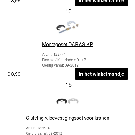
€ 3,99
In het winkelmandje
13
Montageset DARAS KP
Art.nr.: 122441
Revisie / Kleurindex: 01 / B
Geldig vanaf: 09-2012
€ 3,99
In het winkelmandje
15
Sluitring v. bevestigingsset voor kranen
Art.nr.: 122694
Geldig vanaf: 09-2012