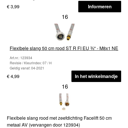
€ 3,99
Informeren
16
Flexibele slang 50 cm rood ST R FI EU ⅜'' - M8x1 NE
Art.nr.: 123934
Revisie / Kleurindex: 07 / H
Geldig vanaf: 04-2021
€ 4,99
In het winkelmandje
16
Flexibele slang rood met zeefdichting Facelift 50 cm
metaal AV (vervangen door 123934)