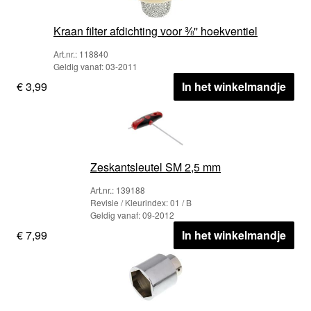
Kraan filter afdichting voor ⅜'' hoekventiel
Art.nr.: 118840
Geldig vanaf: 03-2011
€ 3,99
In het winkelmandje
Zeskantsleutel SM 2,5 mm
Art.nr.: 139188
Revisie / Kleurindex: 01 / B
Geldig vanaf: 09-2012
€ 7,99
In het winkelmandje