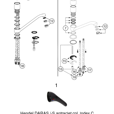
1
Hendel DARAS /-S antraciet cpl. index C