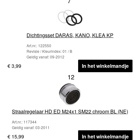
7
Dichtingsset DARAS, KANO, KLEA KP
Art.nr.: 122550
Revisie / Kleurindex: 01 / B
Geldig vanaf: 09-2012
€ 3,99
In het winkelmandje
12
Straalregelaar HD ED M24x1 SM22 chroom BL (NE)
Art.nr.: 117344
Geldig vanaf: 03-2011
€ 15,99
In het winkelmandje