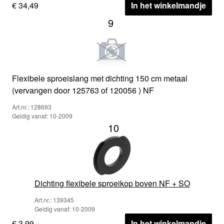
€ 34,49
In het winkelmandje
9
Flexibele sproeislang met dichting 150 cm metaal
(vervangen door 125763 of 120056 ) NF
Art.nr.: 128693
Geldig vanaf: 10-2009
10
Dichting flexibele sproeikop boven NF + SO
Art.nr.: 139345
Geldig vanaf: 10-2009
€ 3,99
In het winkelmandje