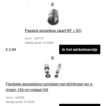
8
Passtuk sproeikop zwart NF + SO
Art.nr.: 139773
Geldig vanaf: 10-2009
€ 3,99
In het winkelmandje
9
Flexibele sproeislang compleet met dichtingen en o-
ringen 150 cm metaal HA
Art.nr.: 125763
Geldig vanaf: 10-2009