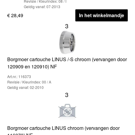
Revisie / Kleurindex: 08 / I
Geldig vanaf: 07-2013
€ 28,49
In het winkelmandje
3
Borgmoer cartouche LINUS /-S chroom (vervangen door
120909 en 120910) NF
Art.nr.: 116373
Revisie / Kleurindex: 00 / A
Geldig vanaf: 02-2010
3
Borgmoer cartouche LINUS chroom (vervangen door