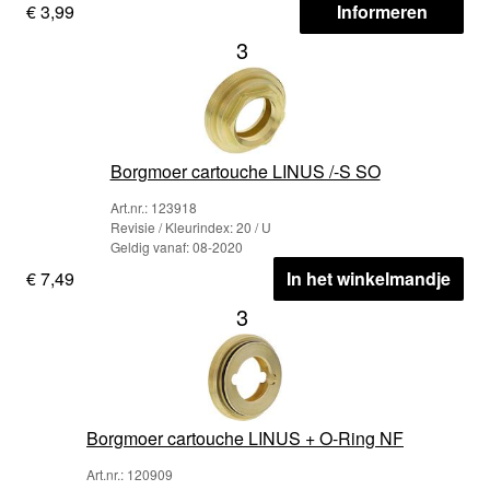
€ 3,99
Informeren
3
Borgmoer cartouche LINUS /-S SO
Art.nr.: 123918
Revisie / Kleurindex: 20 / U
Geldig vanaf: 08-2020
€ 7,49
In het winkelmandje
3
Borgmoer cartouche LINUS + O-Ring NF
Art.nr.: 120909