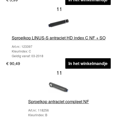
11
Sproeikop LINUS-S antraciet HD index C NF + SO
Art.nr.: 123397
Kleurindex: C
Geldig vanaf: 03-2018
€ 90,49
In het winkelmandje
11
Sproeikop antraciet compleet NF
Art.nr.: 118256
Kleurindex: B