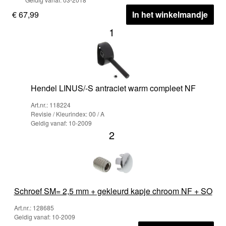
€ 67,99
In het winkelmandje
1
Hendel LINUS/-S antraciet warm compleet NF
Art.nr.: 118224
Revisie / Kleurindex: 00 / A
Geldig vanaf: 10-2009
2
Schroef SM= 2,5 mm + gekleurd kapje chroom NF + SO
Art.nr.: 128685
Geldig vanaf: 10-2009