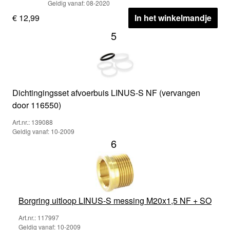
Geldig vanaf: 08-2020
€ 12,99
In het winkelmandje
5
Dichtingingsset afvoerbuis LINUS-S NF (vervangen
door 116550)
Art.nr.: 139088
Geldig vanaf: 10-2009
6
Borgring uitloop LINUS-S messing M20x1,5 NF + SO
Art.nr.: 117997
Geldig vanaf: 10-2009