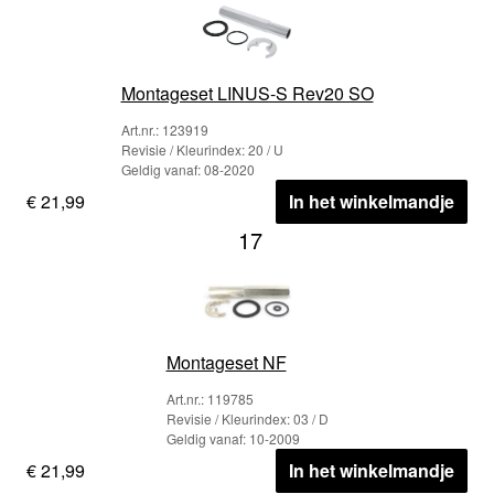
Montageset LINUS-S Rev20 SO
Art.nr.: 123919
Revisie / Kleurindex: 20 / U
Geldig vanaf: 08-2020
€ 21,99
In het winkelmandje
17
Montageset NF
Art.nr.: 119785
Revisie / Kleurindex: 03 / D
Geldig vanaf: 10-2009
€ 21,99
In het winkelmandje