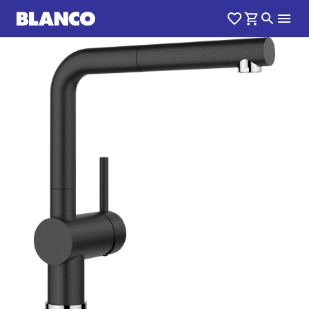
1
0
/