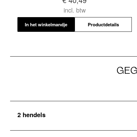
incl. btw
In het winkelmandje
Productdetails
GEG
2 hendels