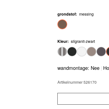
grondstof
:
messing
Kleur
:
silgranit-zwart
wandmontage: Nee
|
Ho
Artikelnummer 526170