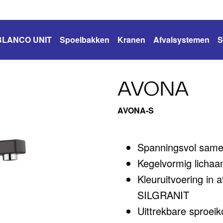
BLANCO UNIT
Spoelbakken
Kranen
Afvalsystemen
S
AVONA
AVONA-S
Spanningsvol same
Kegelvormig lichaam
Kleuruitvoering in 
SILGRANIT
Uittrekbare sproei