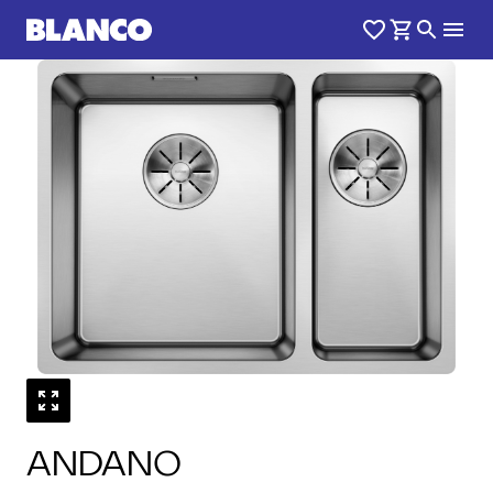
1
0
/
ANDANO