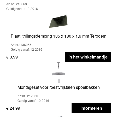
Art.nr.: 213663
Geldig vanaf: 12-2016
Plaat, trillingsdemping 135 x 180 x 1,6 mm Terodem
Art.nr.: 136055
Geldig vanaf: 12-2016
€ 3,99
In het winkelmandje
Montageset voor roestvrijstalen spoelbakken
Art.nr.: 212330
Geldig vanaf: 12-2016
€ 24,99
Informeren