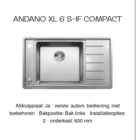
ANDANO XL 6 S-IF COMPACT
Afdruipplaat: Ja
|
versie: autom. bediening, met
toebehoren
|
Bakpositie: Bak links
|
Installatieopties:
2
|
onderkast: 600 mm