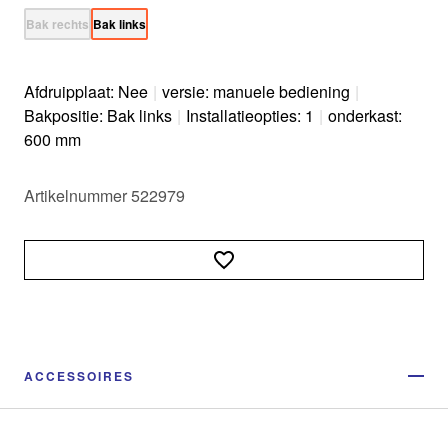
Bak rechts
Bak links
Afdruipplaat: Nee
|
versie: manuele bediening
|
Bakpositie: Bak links
|
Installatieopties: 1
|
onderkast:
600 mm
Artikelnummer 522979
ACCESSOIRES