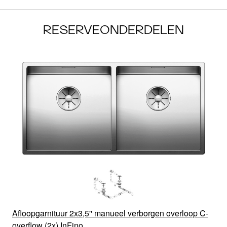
RESERVEONDERDELEN
Afloopgarnituur 2x3,5'' manueel verborgen overloop C-
overflow (2x) InFino