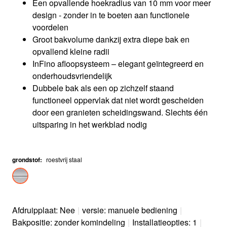
Een opvallende hoekradius van 10 mm voor meer
design - zonder in te boeten aan functionele
voordelen
Groot bakvolume dankzij extra diepe bak en
opvallend kleine radii
InFino afloopsysteem – elegant geïntegreerd en
onderhoudsvriendelijk
Dubbele bak als een op zichzelf staand
functioneel oppervlak dat niet wordt gescheiden
door een granieten scheidingswand. Slechts één
uitsparing in het werkblad nodig
grondstof
:
roestvrij staal
Afdruipplaat: Nee
|
versie: manuele bediening
|
Bakpositie: zonder komindeling
|
Installatieopties: 1
|