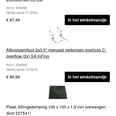
Art.nr.: 234458
Geldig vanaf: 01-2022
€ 87,49
In het winkelmandje
Afloopgarnituur 2x3,5'' manueel verborgen overloop C-
overflow (2x) SA InFino
Art.nr.: 234444
Geldig vanaf: 12-2016
€ 88,99
In het winkelmandje
Plaat, trillingsdemping 100 x 100 x 1,9 mm (vervangen
door 227541)