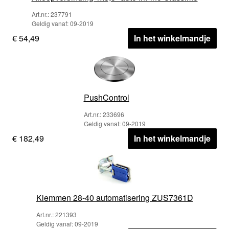
Art.nr.: 237791
Geldig vanaf: 09-2019
€ 54,49
In het winkelmandje
PushControl
Art.nr.: 233696
Geldig vanaf: 09-2019
€ 182,49
In het winkelmandje
Klemmen 28-40 automatisering ZUS7361D
Art.nr.: 221393
Geldig vanaf: 09-2019