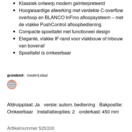
Klassiek ontwerp modern geïnterpreteerd
Hoogwaardige afwerking met verdekte C-overflow
overloop en BLANCO InFino afloopsysteem – met
de vlakke PushControl afloopbediening
Compacte spoeltafel met functioneel design
Elegante, vlakke IF-rand voor vlakbouw of inbouw
van bovenaf
Spoeltafel is omkeerbaar
grondstof
:
roestvrij staal
Afdruipplaat: Ja
|
versie: autom. bediening
|
Bakpositie:
Omkeerbaar
|
Installatieopties: 2
|
onderkast: 450 mm
Artikelnummer 525330