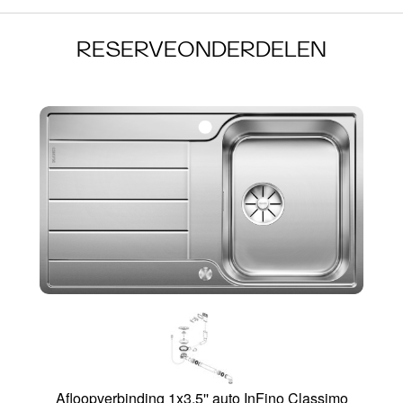
RESERVEONDERDELEN
Afloopverbinding 1x3,5'' auto InFino Classimo