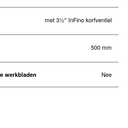
met 3½'' InFino korfventiel
500 mm
e werkbladen
Nee