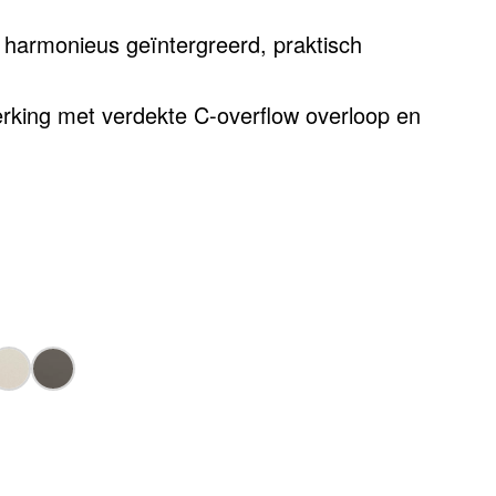
harmonieus geïntergreerd, praktisch
king met verdekte C-overflow overloop en
em – elegant geïntegreerd en
ijk