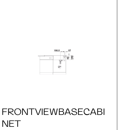
FRONTVIEWBASECABI
S
NET