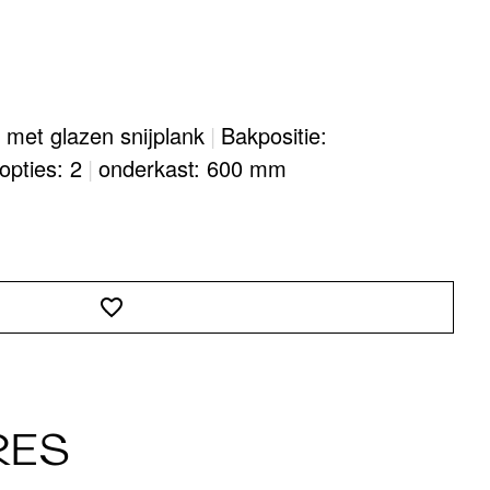
: met glazen snijplank
|
Bakpositie:
eopties: 2
|
onderkast: 600 mm
RES