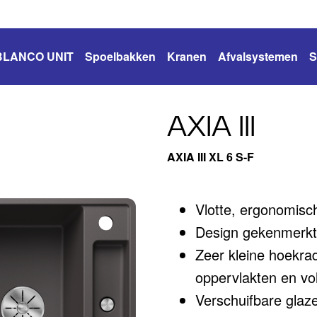
BLANCO UNIT
Spoelbakken
Kranen
Afvalsystemen
S
AXIA III
AXIA III XL 6 S-F
Vlotte, ergonomisc
Design gekenmerkt 
Zeer kleine hoekrad
oppervlakten en v
Verschuifbare glaze