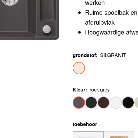
werken
Ruime spoelbak en 
afdruipvlak
Hoogwaardige afwer
InFino afloopsyste
onderhoudsvriendel
grondstof
:
SILGRANIT
Kleur
:
rock grey
toebehoor