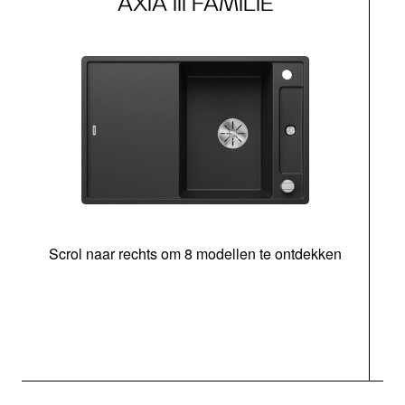
AXIA III FAMILIE
Scrol naar rechts om 8 modellen te ontdekken
s