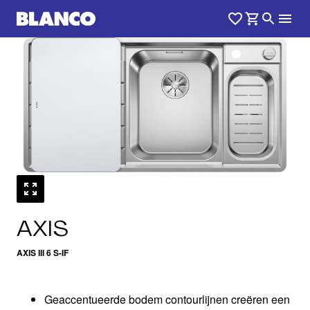
1
0
/
AXIS
AXIS III 6 S-IF
Geaccentueerde bodem contourlijnen creëren een