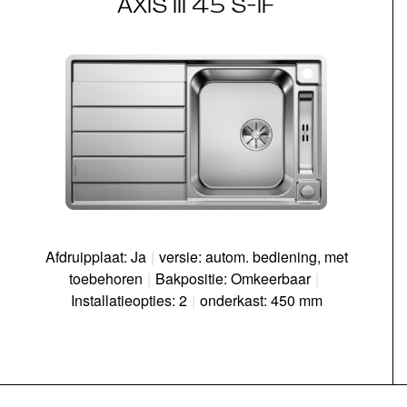
AXIS III 45 S-IF
Afdruipplaat: Ja
|
versie: autom. bediening, met
toebehoren
|
Bakpositie: Omkeerbaar
|
Installatieopties: 2
|
onderkast: 450 mm