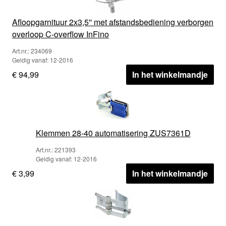
Afloopgarnituur 2x3,5'' met afstandsbediening verborgen
overloop C-overflow InFino
Art.nr.: 234069
Geldig vanaf: 12-2016
€ 94,99
In het winkelmandje
Klemmen 28-40 automatisering ZUS7361D
Art.nr.: 221393
Geldig vanaf: 12-2016
€ 3,99
In het winkelmandje