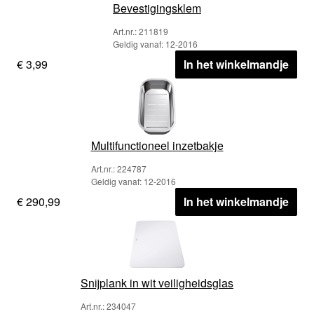
Bevestigingsklem
Art.nr.: 211819
Geldig vanaf: 12-2016
€ 3,99
In het winkelmandje
Multifunctioneel inzetbakje
Art.nr.: 224787
Geldig vanaf: 12-2016
€ 290,99
In het winkelmandje
Snijplank in wit veiligheidsglas
Art.nr.: 234047