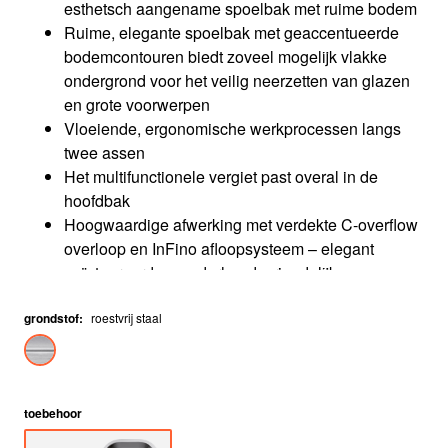
esthetsch aangename spoelbak met ruime bodem
Ruime, elegante spoelbak met geaccentueerde
bodemcontouren biedt zoveel mogelijk vlakke
ondergrond voor het veilig neerzetten van glazen
en grote voorwerpen
Vloeiende, ergonomische werkprocessen langs
twee assen
Het multifunctionele vergiet past overal in de
hoofdbak
Hoogwaardige afwerking met verdekte C-overflow
overloop en InFino afloopsysteem – elegant
geïntegreerd en onderhoudsvriendelijk
grondstof
:
roestvrij staal
toebehoor