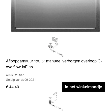
Afloopgarnituur 1x3,5'' manueel verborgen overloop C-
overflow InFino
Art.nr.: 234073
Geldig vanaf: 09-2021
€ 44,49
In het winkelmandje