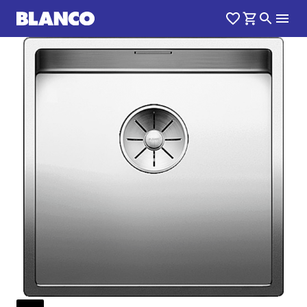
1
0
/