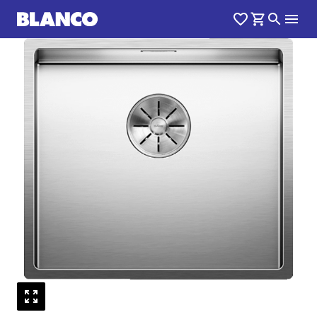
1
0
/