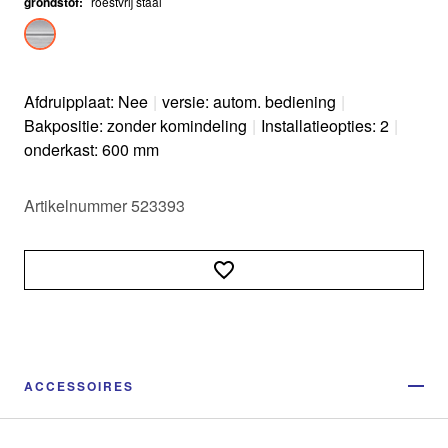
grondstof
:
roestvrij staal
Afdruipplaat: Nee
|
versie: autom. bediening
|
Bakpositie: zonder komindeling
|
Installatieopties: 2
|
onderkast: 600 mm
Artikelnummer 523393
ACCESSOIRES