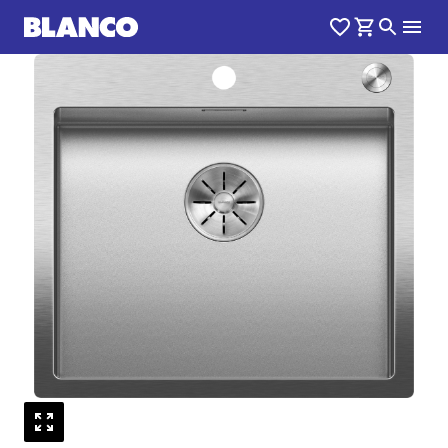
1
0
/