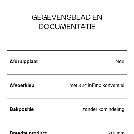
GEGEVENSBLAD EN
DOCUMENTATIE
Afdruipplaat
Nee
Afvoerklep
met 3½'' InFino korfventiel
Bakpositie
zonder komindeling
Breedte product
510 mm