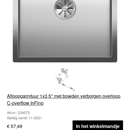
Afloopgarnituur 1x3,5'' met bowden verborgen overloop
C-overflow InFino
Art.nr.: 234072
Geldig vanaf: 11-2021
€ 57,49
In het winkelmandje