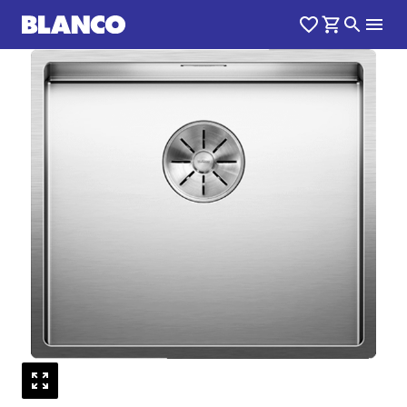
1
0
/