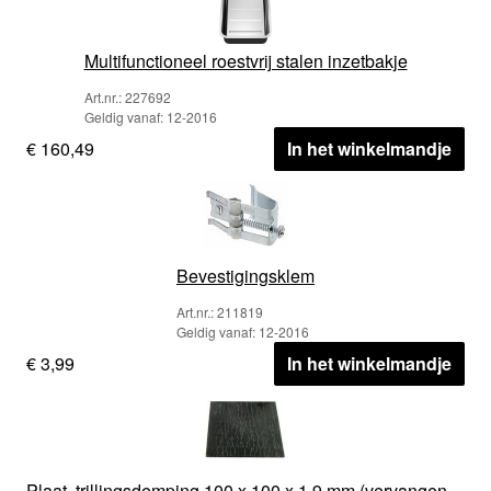
Multifunctioneel roestvrij stalen inzetbakje
Art.nr.: 227692
Geldig vanaf: 12-2016
€ 160,49
In het winkelmandje
Bevestigingsklem
Art.nr.: 211819
Geldig vanaf: 12-2016
€ 3,99
In het winkelmandje
Plaat, trillingsdemping 100 x 100 x 1,9 mm (vervangen