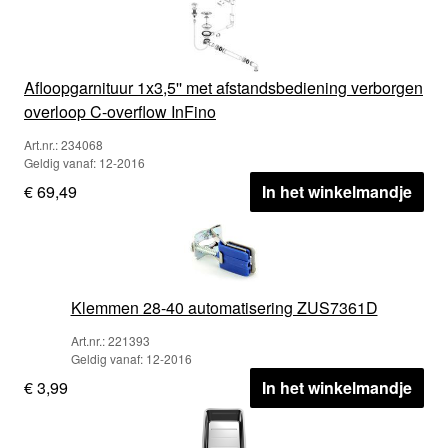
Afloopgarnituur 1x3,5'' met afstandsbediening verborgen
overloop C-overflow InFino
Art.nr.: 234068
Geldig vanaf: 12-2016
€ 69,49
In het winkelmandje
Klemmen 28-40 automatisering ZUS7361D
Art.nr.: 221393
Geldig vanaf: 12-2016
€ 3,99
In het winkelmandje