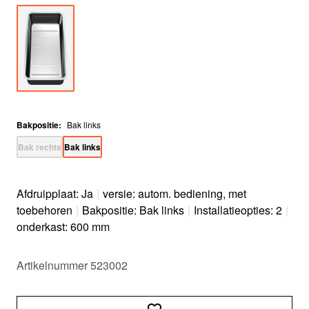
Bakpositie
:
Bak links
Bak rechts
Bak links
Afdruipplaat: Ja
|
versie: autom. bediening, met
toebehoren
|
Bakpositie: Bak links
|
Installatieopties: 2
|
onderkast: 600 mm
Artikelnummer 523002