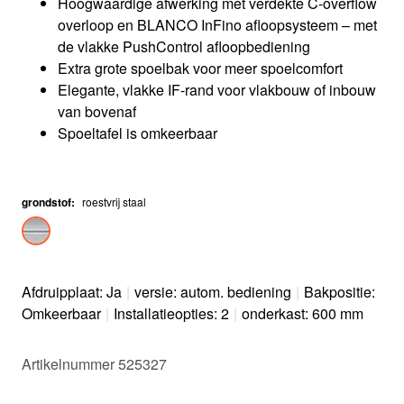
Hoogwaardige afwerking met verdekte C-overflow
overloop en BLANCO InFino afloopsysteem – met
de vlakke PushControl afloopbediening
Extra grote spoelbak voor meer spoelcomfort
Elegante, vlakke IF-rand voor vlakbouw of inbouw
van bovenaf
Spoeltafel is omkeerbaar
grondstof
:
roestvrij staal
Afdruipplaat: Ja
|
versie: autom. bediening
|
Bakpositie:
Omkeerbaar
|
Installatieopties: 2
|
onderkast: 600 mm
Artikelnummer 525327