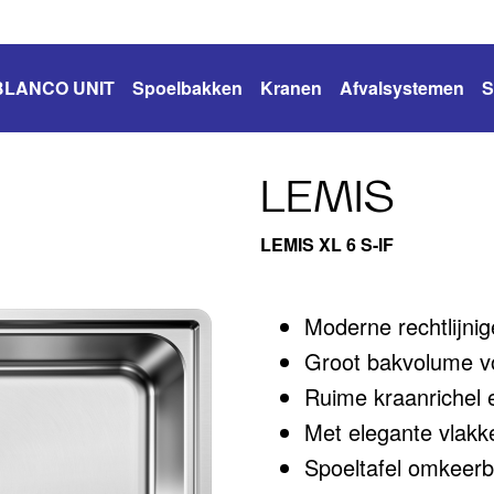
BLANCO UNIT
Spoelbakken
Kranen
Afvalsystemen
S
LEMIS
LEMIS XL 6 S-IF
Moderne rechtlijni
Groot bakvolume vo
Ruime kraanrichel 
Met elegante vlakk
Spoeltafel omkeer