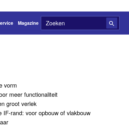
ervice
Magazine
ge vorm
or meer functionaliteit
en groot verlek
e IF-rand: voor opbouw of vlakbouw
baar