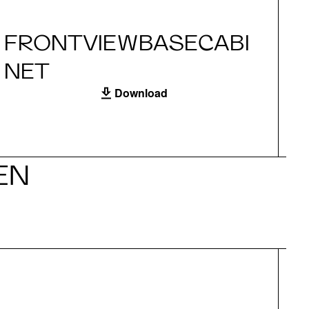
FRONTVIEWBASECABI
S
NET
Download
EN