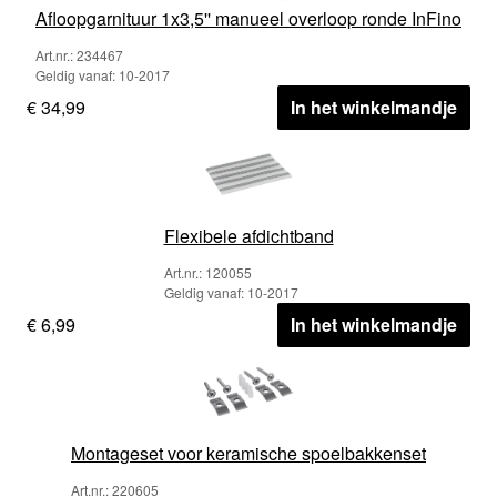
Afloopgarnituur 1x3,5'' manueel overloop ronde InFino
Art.nr.: 234467
Geldig vanaf: 10-2017
€ 34,99
In het winkelmandje
Flexibele afdichtband
Art.nr.: 120055
Geldig vanaf: 10-2017
€ 6,99
In het winkelmandje
Montageset voor keramische spoelbakkenset
Art.nr.: 220605