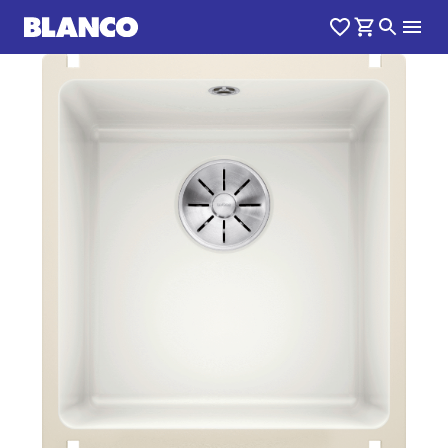
1
0
/