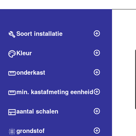
Filter
labels.produ
Soort installatie
Kleur
onderkast
min. kastafmeting eenheid
aantal schalen
grondstof